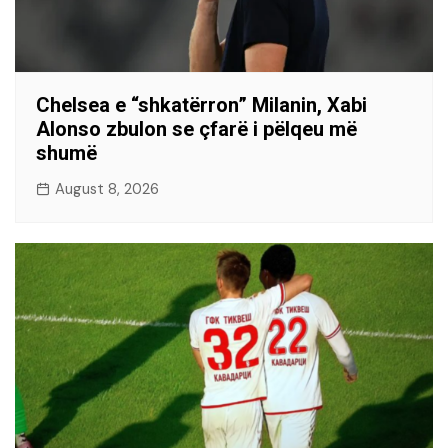
Chelsea e “shkatërron” Milanin, Xabi
Alonso zbulon se çfarë i pëlqeu më
shumë
August 8, 2026