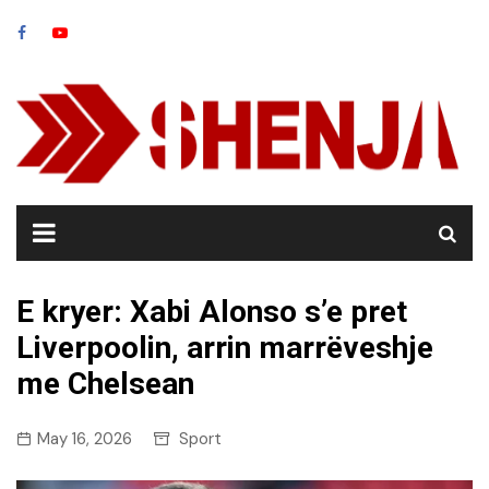
Skip
to
content
E kryer: Xabi Alonso s’e pret
Liverpoolin, arrin marrëveshje
me Chelsean
May 16, 2026
Sport