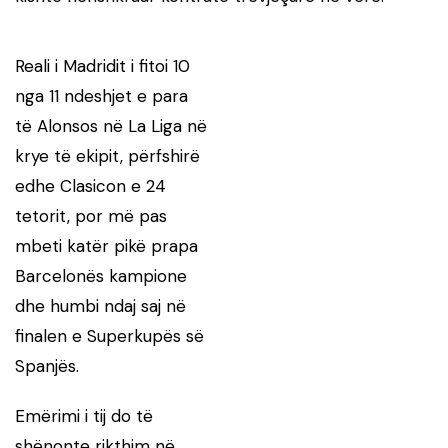
Reali i Madridit i fitoi 10
nga 11 ndeshjet e para
të Alonsos në La Liga në
krye të ekipit, përfshirë
edhe Clasicon e 24
tetorit, por më pas
mbeti katër pikë prapa
Barcelonës kampione
dhe humbi ndaj saj në
finalen e Superkupës së
Spanjës.
Emërimi i tij do të
shënonte rikthim në