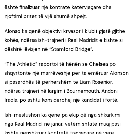
është finalizuar një kontratë katërvjeçare dhe
njoftimi pritet të vijë shumë shpejt.
Alonso ka qenë objektivi kryesor i klubit gjatë gjithë
kohës, ndërsa ish-trajneri i Real Madridit e kishte si
dëshirë lëvizjen në “Stamford Bridge”.
“The Athletic” raportoi të hënën se Chelsea po
shqyrtonte një marrëveshje për ta emëruar Alonson
si pasardhës të përhershëm të Liam Rosenior,
ndërsa trajneri në largim i Bournemouth, Andoni
Iraola, po ashtu konsiderohej një kandidat i fortë.
Ish-mesfushori ka qenë pa ekip që nga shkarkimi
nga Real Madridi në janar, vetëm shtatë muaj pasi
kishte nënshkruar kontratë trevjeçare në verë.