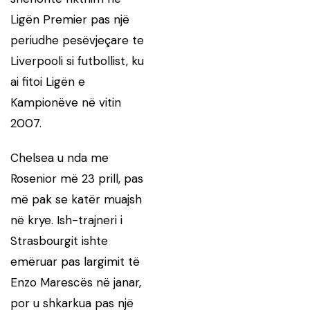
Ligën Premier pas një
periudhe pesëvjeçare te
Liverpooli si futbollist, ku
ai fitoi Ligën e
Kampionëve në vitin
2007.
Chelsea u nda me
Rosenior më 23 prill, pas
më pak se katër muajsh
në krye. Ish-trajneri i
Strasbourgit ishte
emëruar pas largimit të
Enzo Marescës në janar,
por u shkarkua pas një