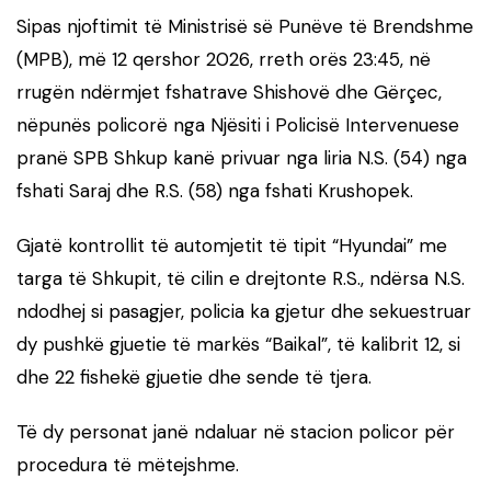
Sipas njoftimit të Ministrisë së Punëve të Brendshme
(MPB), më 12 qershor 2026, rreth orës 23:45, në
rrugën ndërmjet fshatrave Shishovë dhe Gërçec,
nëpunës policorë nga Njësiti i Policisë Intervenuese
pranë SPB Shkup kanë privuar nga liria N.S. (54) nga
fshati Saraj dhe R.S. (58) nga fshati Krushopek.
Gjatë kontrollit të automjetit të tipit “Hyundai” me
targa të Shkupit, të cilin e drejtonte R.S., ndërsa N.S.
ndodhej si pasagjer, policia ka gjetur dhe sekuestruar
dy pushkë gjuetie të markës “Baikal”, të kalibrit 12, si
dhe 22 fishekë gjuetie dhe sende të tjera.
Të dy personat janë ndaluar në stacion policor për
procedura të mëtejshme.