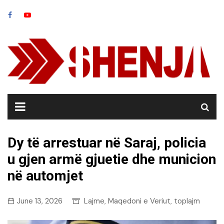
Skip
to
content
Dy të arrestuar në Saraj, policia
u gjen armë gjuetie dhe municion
në automjet
June 13, 2026
Lajme
Maqedoni e Veriut
toplajm
,
,