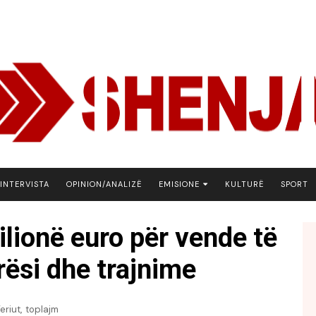
INTERVISTA
OPINION/ANALIZË
EMISIONE
KULTURË
SPORT
ARENA
lionë euro për vende të
BOTA NE FOKUS
rësi dhe trajnime
EKONOMIKS
EMISION DEBATIV
FJALA
,
eriut
toplajm