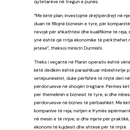
qytetarëve në tregun e punës.
“Me këtë plan, investojmë drejtpërdrejt në nje
duan të fillojnë biznesin e tyre, për kompani
nevojë për shkathtësi dhe kualifikime të reja, 
ynë është që rritja ekonomike të përkthehet
jetese”, theksoi ministri Durmishi.
Theks i veçantë në Planin operativ është vënë
këtë dedikim është parashikuar mbështetje 
vetëpunësimit, duke përfshirë të rinjtë deri n
përdoruesve në shoqëri tregtare. Përmes kët
për themelimin e biznesit të tyre, si dhe mbë
përdoruesve në biznes të përbashkët. Me këto
kompanive të reja, nxitjen e frymës sipërmarr
në mesin e të rinjve, si dhe mjete për praktikë
ekonomi të kujdesit dhe shtesë për të rinjtë.