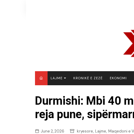
Skip
to
content
LAJME
KRONIKË E ZEZË
EKONOMI
MAQEDONI E VERIUT
Durmishi: Mbi 40 mi
KOSOVË
reja pune, sipërmar
SHQIPËRI
RAJON
BOTË
,
,
June 2, 2026
kryesore
Lajme
Maqedoni e V