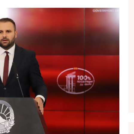
FOL POPULL
GJURMË
INTERVISTA EMISION
KONAKU
KU E KISHIM FJALEN
LIGJERATE FETARE
PARADITE ME NE
PIKËPAMJE
RECETA E DITES
RELAKS
RETRO JAVORE