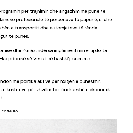
 programin për trajnimin dhe angazhim me punë të
ifikimeve profesionale të personave të papunë, si dhe
fushën e transportit dhe automjeteve të rënda
egut të punës.
onomisë dhe Punës, ndërsa implementimin e tij do ta
ë Maqedonisë së Veriut në bashkëpunim me
hdon me politika aktive për nxitjen e punësimir,
n e kushteve për zhvillim të qëndrueshëm ekonomik
t.
MARKETING