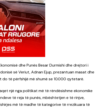
Ekonomisë dhe Punës Besar Durmishi dhe drejtori i
edonisë së Veriut, Adnan Ejup, prezantuan masat dhe
jet do të përfshijë më shumë se 10.000 qytetarë.
araqet një nga politikat më të rëndësishme ekonomike
endeve të reja të punës, mbështetjen e të rinjve,
rfshirjes më të madhe të kategorive të rrezikuara të