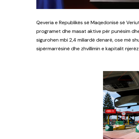
Qeveria e Republikës së Maqedonisë së Veriut,
programet dhe masat aktive për punësim dhe s
sigurohen mbi 2,4 miliardë denarë, ose më sh
sipërmarrësinë dhe zhvillimin e kapitalit njerëz