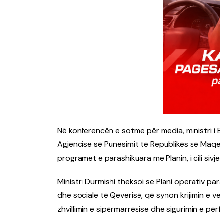
Në konferencën e sotme për media, ministri i 
Agjencisë së Punësimit të Republikës së Maq
programet e parashikuara me Planin, i cili siv
Ministri Durmishi theksoi se Plani operativ p
dhe sociale të Qeverisë, që synon krijimin e v
zhvillimin e sipërmarrësisë dhe sigurimin e pë