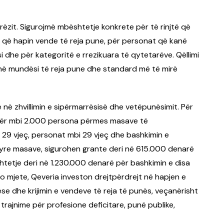
rëzit. Sigurojmë mbështetje konkrete për të rinjtë që
të që hapin vende të reja pune, për personat që kanë
si dhe për kategoritë e rrezikuara të qytetarëve. Qëllimi
 në mundësi të reja pune dhe standard më të mirë
 në zhvillimin e sipërmarrësisë dhe vetëpunësimit. Për
për mbi 2.000 persona përmes masave të
ë 29 vjeç, personat mbi 29 vjeç dhe bashkimin e
yre masave, sigurohen grante deri në 615.000 denarë
shtetje deri në 1.230.000 denarë për bashkimin e disa
 mjete, Qeveria investon drejtpërdrejt në hapjen e
ëse dhe krijimin e vendeve të reja të punës, veçanërisht
, trajnime për profesione deficitare, punë publike,