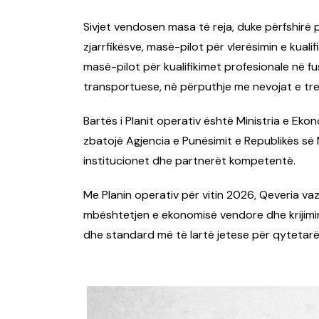
Sivjet vendosen masa të reja, duke përfshirë
zjarrfikësve, masë-pilot për vlerësimin e kual
masë-pilot për kualifikimet profesionale në 
transportuese, në përputhje me nevojat e tr
Bartës i Planit operativ është Ministria e Ek
zbatojë Agjencia e Punësimit e Republikës s
institucionet dhe partnerët kompetentë.
Me Planin operativ për vitin 2026, Qeveria vaz
mbështetjen e ekonomisë vendore dhe krijimi
dhe standard më të lartë jetese për qytetarë