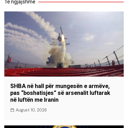
Të ngjajshme
SHBA në hall për mungesën e armëve,
pas “boshatisjes” së arsenalit luftarak
në luftën me Iranin
August 10, 2026