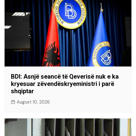
BDI: Asnjë seancë të Qeverisë nuk e ka
kryesuar zëvendëskryeministri i parë
shqiptar
August 10, 2026