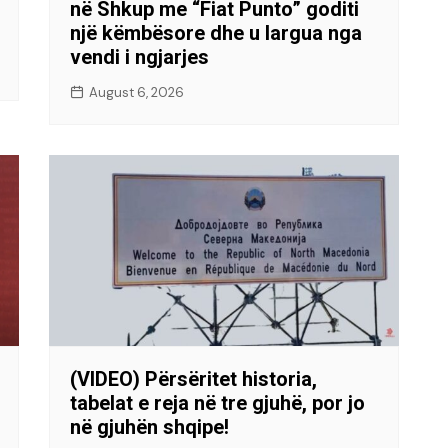
në Shkup me “Fiat Punto” goditi
një këmbësore dhe u largua nga
vendi i ngjarjes
August 6, 2026
(VIDEO) Përsëritet historia,
tabelat e reja në tre gjuhë, por jo
në gjuhën shqipe!