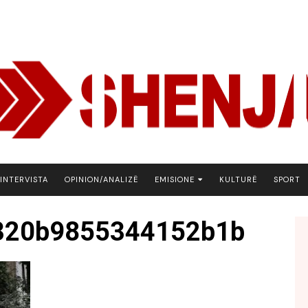
INTERVISTA
OPINION/ANALIZË
EMISIONE
KULTURË
SPORT
ARENA
320b9855344152b1b
BOTA NE FOKUS
EKONOMIKS
EMISION DEBATIV
FJALA