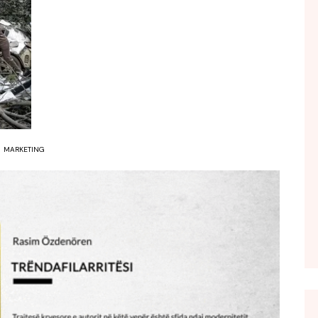
FOL POPULL
GJURMË
INTERVISTA EMISION
KONAKU
KU E KISHIM FJALEN
LIGJERATE FETARE
MARKETING
PARADITE ME NE
PIKËPAMJE
RECETA E DITES
RELAKS
RETRO JAVORE