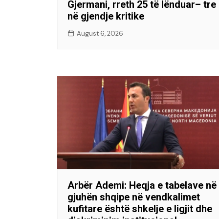
Gjermani, rreth 25 të lënduar– tre
në gjendje kritike
August 6, 2026
Arbër Ademi: Heqja e tabelave në
gjuhën shqipe në vendkalimet
kufitare është shkelje e ligjit dhe