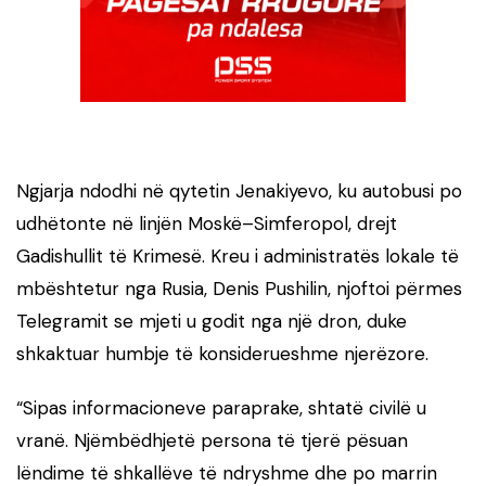
Ngjarja ndodhi në qytetin Jenakiyevo, ku autobusi po
udhëtonte në linjën Moskë–Simferopol, drejt
Gadishullit të Krimesë. Kreu i administratës lokale të
mbështetur nga Rusia, Denis Pushilin, njoftoi përmes
Telegramit se mjeti u godit nga një dron, duke
shkaktuar humbje të konsiderueshme njerëzore.
“Sipas informacioneve paraprake, shtatë civilë u
vranë. Njëmbëdhjetë persona të tjerë pësuan
lëndime të shkallëve të ndryshme dhe po marrin