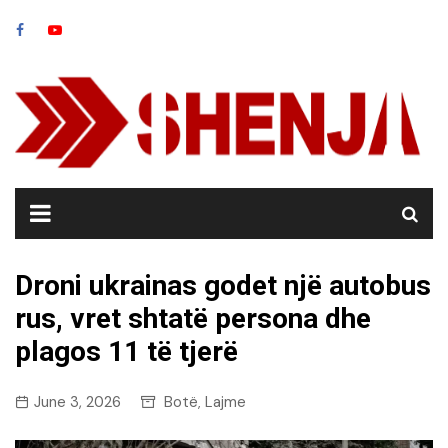
Skip
to
content
Droni ukrainas godet një autobus
rus, vret shtatë persona dhe
plagos 11 të tjerë
June 3, 2026
Botë
Lajme
,