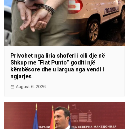
Privohet nga liria shoferi i cili dje në
Shkup me “Fiat Punto” goditi një
këmbësore dhe u largua nga vendi i
ngjarjes
August 6, 2026