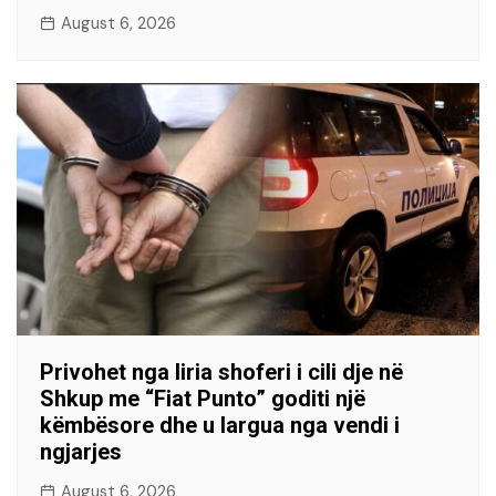
August 6, 2026
Privohet nga liria shoferi i cili dje në
Shkup me “Fiat Punto” goditi një
këmbësore dhe u largua nga vendi i
ngjarjes
August 6, 2026