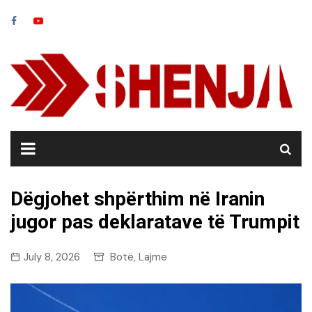
Skip
to
content
Dëgjohet shpërthim në Iranin
jugor pas deklaratave të Trumpit
July 8, 2026
Botë
Lajme
,