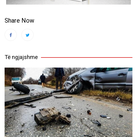
Share Now
Të ngjajshme