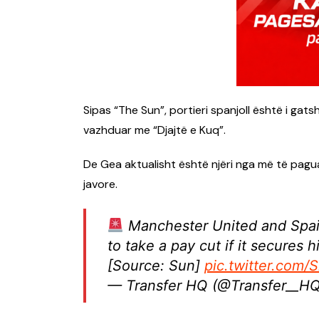
Sipas “The Sun”, portieri spanjoll është i ga
vazhduar me “Djajtë e Kuq”.
De Gea aktualisht është njëri nga më të pagua
javore.
Manchester United and Spain
to take a pay cut if it secures h
[Source: Sun]
pic.twitter.com/
— Transfer HQ (@Transfer__H