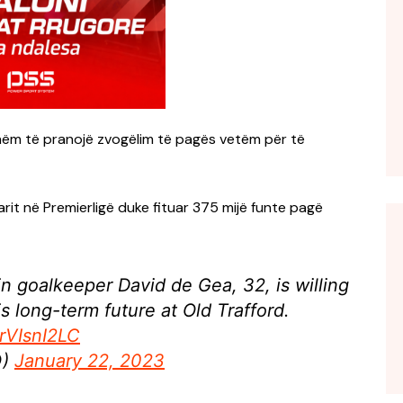
tshëm të pranojë zvogëlim të pagës vetëm për të
rit në Premierligë duke fituar 375 mijë funte pagë
 goalkeeper David de Gea, 32, is willing
is long-term future at Old Trafford.
SrVIsnI2LC
Q)
January 22, 2023