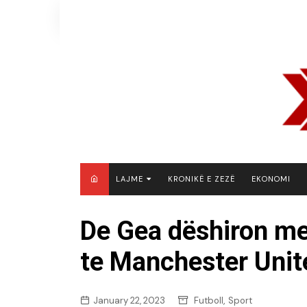
Skip
to
content
LAJME
KRONIKË E ZEZË
EKONOMI
MAQEDONI E VERIUT
De Gea dëshiron me
KOSOVË
te Manchester Unite
SHQIPËRI
RAJON
BOTË
,
January 22, 2023
Futboll
Sport