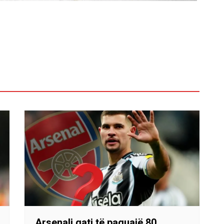
Arsenali gati të paguajë 80