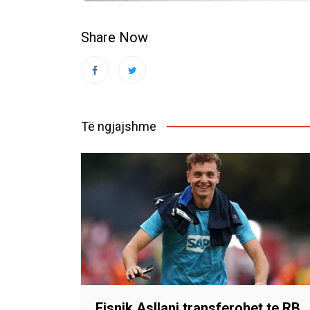
Share Now
Të ngjajshme
Fisnik Asllani transferohet te RB