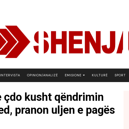
INTERVISTA
OPINION/ANALIZË
EMISIONE
KULTURË
SPORT
ARENA
 çdo kusht qëndrimin
BOTA NE FOKUS
d, pranon uljen e pagës
EKONOMIKS
EMISION DEBATIV
FJALA