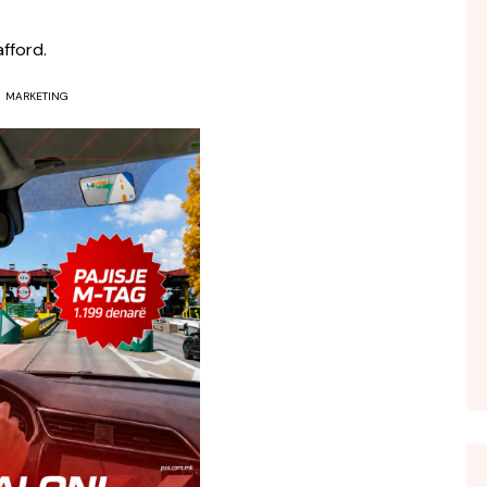
FOL POPULL
fford.
GJURMË
INTERVISTA EMISION
MARKETING
KONAKU
KU E KISHIM FJALEN
LIGJERATE FETARE
PARADITE ME NE
PIKËPAMJE
RECETA E DITES
RELAKS
RETRO JAVORE