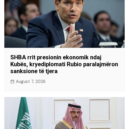
SHBA rrit presionin ekonomik ndaj
Kubës, kryediplomati Rubio paralajmëron
sanksione të tjera
August 7, 2026