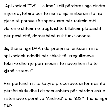
“Aplikacioni “TVSH-ja Ime”, i cili përdoret nga qindra
mijëra qytetarë për të marrë një rimbursim të një
pjese të parave të shpenzuara për tatimin mbi
vlerën e shtuar në tregti, ishte bllokuar plotësisht
për pesë ditë, domethënë nuk funksiononte.
Siç thonë nga DAP, ndërprerja në funksionimin e
aplikacionit ndodhi për shkak të “rregullimeve
teknike dhe një përmirësimi të nevojshëm të të
gjithë sistemit”.
Pas përfundimit të këtyre proceseve, sistemi është
përsëri aktiv dhe i disponueshëm për përdoruesit e
sistemeve operative “Android” dhe “iOS””, thonë nga
DAP.