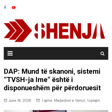
Skip
to
content
DAP: Mund të skanoni, sistemi
“TVSH-ja Ime” është i
disponueshëm për përdoruesit
June 16, 2026
Lajme
Maqedoni e Veriut
toplajm
,
,