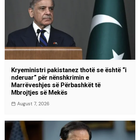
Kryeministri pakistanez thotë se është “i
nderuar” për nënshkrimin e
Marrëveshjes së Përbashkët të
Mbrojtjes së Mekës
August 7, 2026