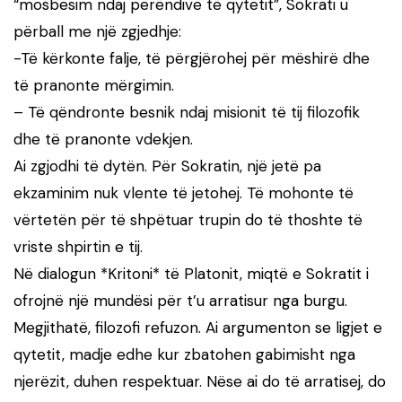
“mosbesim ndaj perëndive të qytetit”, Sokrati u
përball me një zgjedhje:
-Të kërkonte falje, të përgjërohej për mëshirë dhe
të pranonte mërgimin.
– Të qëndronte besnik ndaj misionit të tij filozofik
dhe të pranonte vdekjen.
Ai zgjodhi të dytën. Për Sokratin, një jetë pa
ekzaminim nuk vlente të jetohej. Të mohonte të
vërtetën për të shpëtuar trupin do të thoshte të
vriste shpirtin e tij.
Në dialogun *Kritoni* të Platonit, miqtë e Sokratit i
ofrojnë një mundësi për t’u arratisur nga burgu.
Megjithatë, filozofi refuzon. Ai argumenton se ligjet e
qytetit, madje edhe kur zbatohen gabimisht nga
njerëzit, duhen respektuar. Nëse ai do të arratisej, do