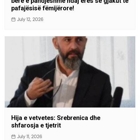
bërë e pandjeshme ndaj erës së gjakut të
pafajësisë fëmijërore!
July 12, 2026
Hija e vetvetes: Srebrenica dhe
shfarosja e tjetrit
July 11, 2026