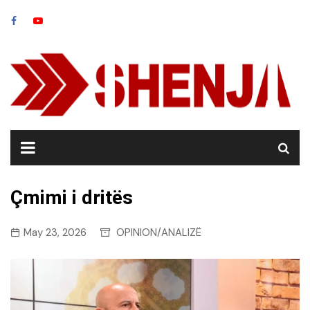
Skip
to
content
Çmimi i dritës
May 23, 2026
OPINION/ANALIZË