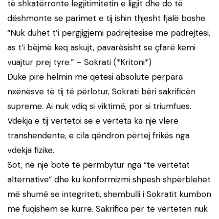
të shkatërronte legjitimitetin e ligjit dhe do të
dëshmonte se parimet e tij ishin thjesht fjalë boshe.
“Nuk duhet t’i përgjigjemi padrejtësisë me padrejtësi,
as t’i bëjmë keq askujt, pavarësisht se çfarë kemi
vuajtur prej tyre.” – Sokrati (*Kritoni*)
Duke pirë helmin me qetësi absolute përpara
nxënësve të tij të përlotur, Sokrati bëri sakrificën
supreme. Ai nuk vdiq si viktimë, por si triumfues.
Vdekja e tij vërtetoi se e vërteta ka një vlerë
transhendente, e cila qëndron përtej frikës nga
vdekja fizike.
Sot, në një botë të përmbytur nga “të vërtetat
alternative” dhe ku konformizmi shpesh shpërblehet
më shumë se integriteti, shembulli i Sokratit kumbon
më fuqishëm se kurrë. Sakrifica për të vërtetën nuk