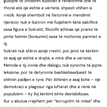
guxojnë të zhveshin iluzionet e rehatshme dhe të
thonë atë që është e vërtetë, shpesh shihen si
rrezik. Asnjë shembull në historinë e mendimit
njerëzor nuk e ilustron më fuqishëm këtë sakrificë
sesa figura e Sokratit, filozofit athinas që pranoi të
pinte helmin (koniumin) sesa të mohonte parimet e
tij.
Sokrati nuk shkroi asnjë rresht, por jetoi në kërkim
të asaj që është e drejtë, e mirë dhe e vërtetë.
Metoda e tij, ironia dhe dialogu, nuk synonte të jepte
leksione, por të detyronte bashkëbiseduesit të
shihnin padijen e tyre. Për Athinën e asaj kohe – një
demokraci e plagosur nga luftërat dhe e rënë në
populizëm – ky lloj kërkimi ishte destabilizues.
Kur u akuzua rrejshëm për “korruptim të rinisë” dhe