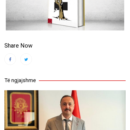
Share Now
Të ngjajshme