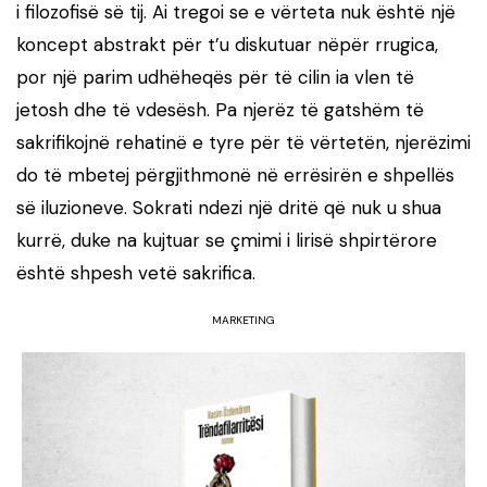
i filozofisë së tij. Ai tregoi se e vërteta nuk është një
koncept abstrakt për t’u diskutuar nëpër rrugica,
por një parim udhëheqës për të cilin ia vlen të
jetosh dhe të vdesësh. Pa njerëz të gatshëm të
sakrifikojnë rehatinë e tyre për të vërtetën, njerëzimi
do të mbetej përgjithmonë në errësirën e shpellës
së iluzioneve. Sokrati ndezi një dritë që nuk u shua
kurrë, duke na kujtuar se çmimi i lirisë shpirtërore
është shpesh vetë sakrifica.
MARKETING