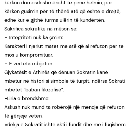
kërkon domosdoshmërisht të pimë helmin, por
kërkon guximin për të thënë atë që është e drejtë,
edhe kur e gjithë turma ulërin të kundërtën.
Sakrifica sokratike na mëson se:
– Integriteti nuk ka çmim:
Karakteri i njeriut matet me atë që ai refuzon per te
mos u kompromituar.
– E vërteta mbijeton:
Gjykatësit e Athinës që dënuan Sokratin kanë
mbetur në histori si simbole të turpit, ndërsa Sokrati
mbetet “babai i filozofisë”.
-Liria e brendshme:
Askush nuk mund ta robërojë një mendje që refuzon
të gënjejë veten.
Vdekja e Sokratit ishte akti i fundit dhe më i fuqishëm