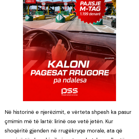
Në historinë e njerëzimit, e vërteta shpesh ka pasur
çmimin më të lartë: lirinë ose vetë jetën. Kur
shoqëritë gjenden në rrugëkryqe morale, ata që