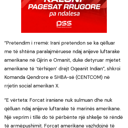
“Pretendim i rremë: Irani pretendon se ka qëlluar
me të shtëna paralajmëruese ndaj anijeve luftarake
amerikane në Gjirin e Omanit, duke detyruar mjetet
amerikane të ‘tërhiqen’ drejt Oqeanit Indian”, shkroi
Komanda Qendrore e SHBA-së (CENTCOM) në
rrjetin social amerikan X.
“E vërteta: Forcat iraniane nuk sulmuan dhe nuk
qëlluan ndaj anijeve luftarake të marinës amerikane.
Një veprim i tillë do të përbënte një shkelje të rëndë
të armëpushimit. Forcat amerikane vazhdojnë të