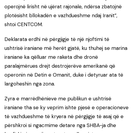
operojnë lirisht në ujërat rajonale, ndërsa zbatojnë
plotësisht bllokadën e vazhdueshme ndaj Iranit”,
shtoi CENTCOM.
Deklarata erdhi në përgjigje të një njoftimi të
ushtrisë iraniane më herët gjatë, ku thuhej se marina
iraniane ka qëlluar me raketa dhe dronë
paralajmërues drejt destrojerëve amerikanë që
operonin në Detin e Omanit, duke i detyruar ata të
largoheshin nga zona.
Zyra e marrëdhënieve me publikun e ushtrisë
iraniane tha se ky veprim ishte pjesë e operacioneve
të vazhdueshme të kryera në përgjigje të asaj që e
përshkroi si ngacmime detare nga SHBA-ja dhe