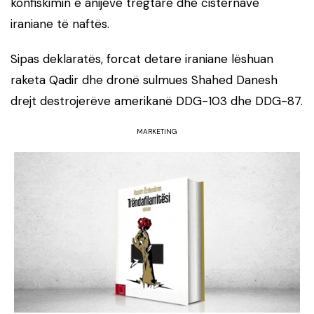
konfiskimin e anijeve tregtare dhe cisternave
iraniane të naftës.
Sipas deklaratës, forcat detare iraniane lëshuan
raketa Qadir dhe dronë sulmues Shahed Danesh
drejt destrojerëve amerikanë DDG-103 dhe DDG-87.
MARKETING