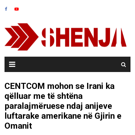
Skip
to
content
CENTCOM mohon se Irani ka
qëlluar me të shtëna
paralajmëruese ndaj anijeve
luftarake amerikane në Gjirin e
Omanit