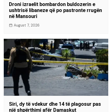
Droni izraelit bombardon buldozerin e
ushtrisë libaneze që po pastronte rrugën
në Mansouri
August 7, 2026
Siri, dy të vdekur dhe 14 të plagosur pas
një shpërthimi afër Damaskut