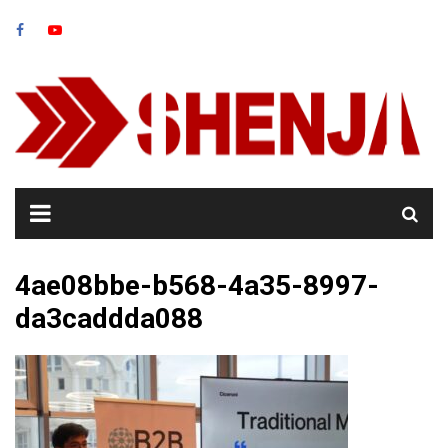
Skip
to
content
4ae08bbe-b568-4a35-8997-
da3caddda088