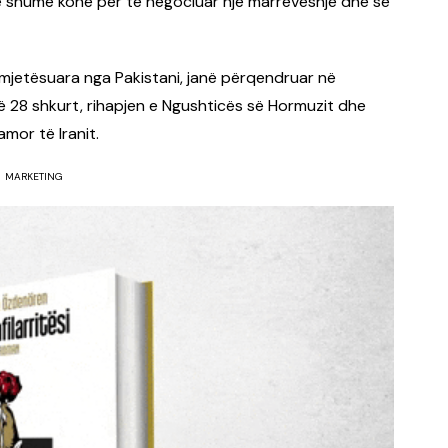
rë shumë kohë për të negociuar një marrëveshje dhe se
ërmjetësuara nga Pakistani, janë përqendruar në
më 28 shkurt, rihapjen e Ngushticës së Hormuzit dhe
mor të Iranit.
MARKETING