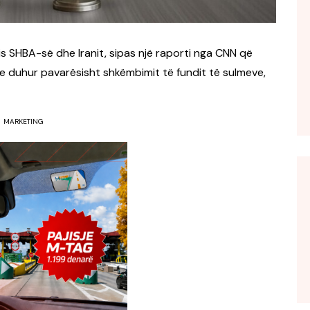
is SHBA-së dhe Iranit, sipas një raporti nga CNN që
 e duhur pavarësisht shkëmbimit të fundit të sulmeve,
MARKETING