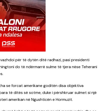
vazhdoi për të dytën ditë radhazi, pasi presidenti
hingtoni do të ndërmarrë sulme të tjera nëse Teherani
s.
 se forcat amerikane goditën disa objektiva
ara të ditës së sotme, duke i përshkruar sulmet si një
opteri amerikan në Ngushticën e Hormuzit.