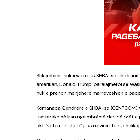
Shkëmbimi i sulmeve midis SHBA-së dhe Iranit 
amerikan, Donald Trump, paralajmëroi se Was
nuk e pranon menjëherë marrëveshjen e paqe
Komanada Qendrore e SHBA-së (CENTCOM) tha
ushtarake në Iran nga mbrëmë deri në orët e p
akt “vetëmbrojtjeje” pas rrëzimit të një helik