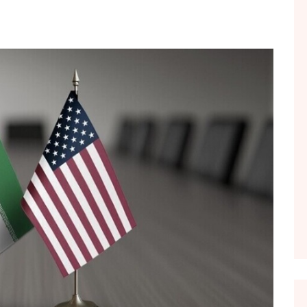
FOL POPULL
GJURMË
INTERVISTA EMISION
KONAKU
KU E KISHIM FJALEN
LIGJERATE FETARE
PARADITE ME NE
PIKËPAMJE
RECETA E DITES
RELAKS
RETRO JAVORE