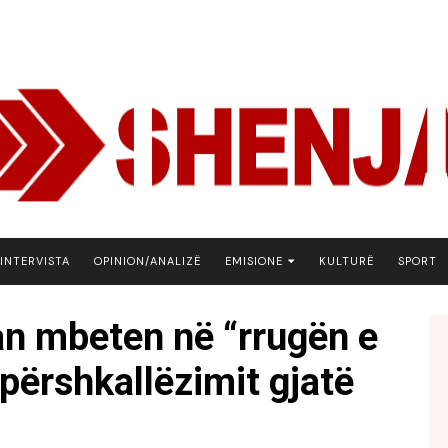
INTERVISTA
OPINION/ANALIZË
EMISIONE
KULTURË
SPORT
ARENA
n mbeten në “rrugën e
BOTA NE FOKUS
përshkallëzimit gjatë
EKONOMIKS
EMISION DEBATIV
FJALA