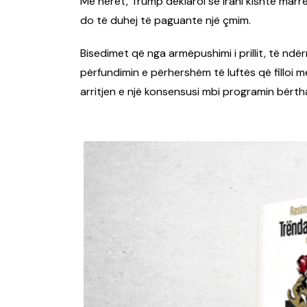
Më herët, Trump deklaroi se Irani kishte mar
do të duhej të paguante një çmim.
Bisedimet që nga armëpushimi i prillit, të nd
përfundimin e përhershëm të luftës që filloi 
arritjen e një konsensusi mbi programin bërtha