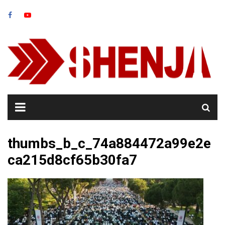
Skip
to
content
thumbs_b_c_74a884472a99e2e
ca215d8cf65b30fa7