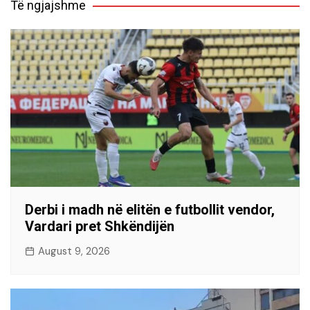
Të ngjajshme
Derbi i madh në elitën e futbollit vendor,
Vardari pret Shkëndijën
August 9, 2026