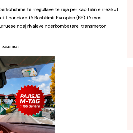
ërkohshme të rregullave të reja për kapitalin e rrezikut
net financiare të Bashkimit Evropian (BE) të mos
urruese ndaj rivalëve ndërkombëtarë, transmeton
MARKETING