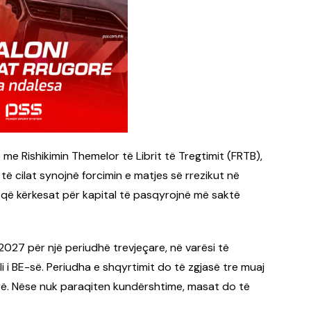
 me Rishikimin Themelor të Librit të Tregtimit (FRTB),
të cilat synojnë forcimin e matjes së rrezikut në
n që kërkesat për kapital të pasqyrojnë më saktë
 2027 për një periudhë trevjeçare, në varësi të
i i BE-së. Periudha e shqyrtimit do të zgjasë tre muaj
rë. Nëse nuk paraqiten kundërshtime, masat do të