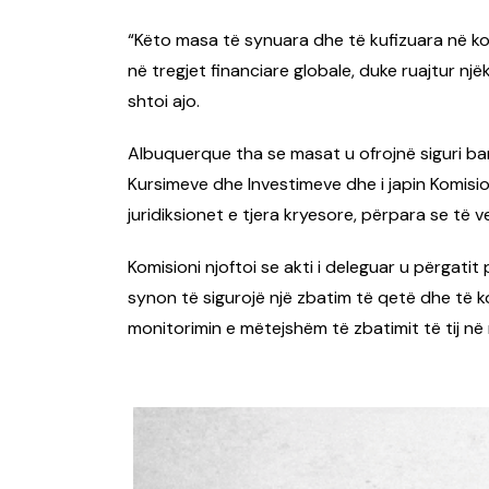
“Këto masa të synuara dhe të kufizuara në koh
në tregjet financiare globale, duke ruajtur n
shtoi ajo.
Albuquerque tha se masat u ofrojnë siguri ba
Kursimeve dhe Investimeve dhe i japin Komisio
juridiksionet e tjera kryesore, përpara se të
Komisioni njoftoi se akti i deleguar u përgatit
synon të sigurojë një zbatim të qetë dhe të k
monitorimin e mëtejshëm të zbatimit të tij në n