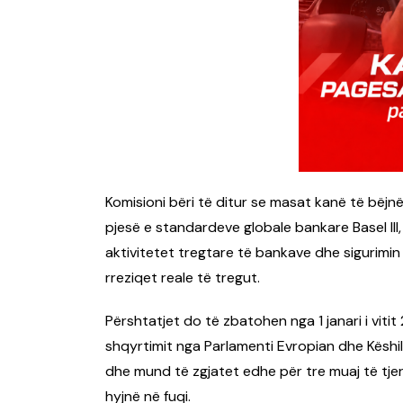
Komisioni bëri të ditur se masat kanë të bëjnë
pjesë e standardeve globale bankare Basel III, 
aktivitetet tregtare të bankave dhe sigurimi
rreziqet reale të tregut.
Përshtatjet do të zbatohen nga 1 janari i vitit
shqyrtimit nga Parlamenti Evropian dhe Këshill
dhe mund të zgjatet edhe për tre muaj të tje
hyjnë në fuqi.