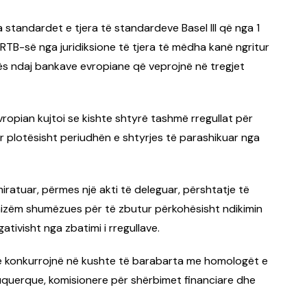
a standardet e tjera të standardeve Basel III që nga 1
 FRTB-së nga juridiksione të tjera të mëdha kanë ngritur
s ndaj bankave evropiane që veprojnë në tregjet
ropian kujtoi se kishte shtyrë tashmë rregullat për
ar plotësisht periudhën e shtyrjes të parashikuar nga
iratuar, përmes një akti të deleguar, përshtatje të
nizëm shumëzues për të zbutur përkohësisht ndikimin
tivisht nga zbatimi i rregullave.
të konkurrojnë në kushte të barabarta me homologët e
uquerque, komisionere për shërbimet financiare dhe