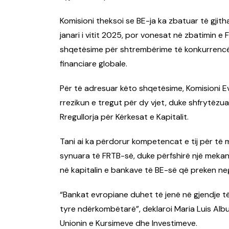
Komisioni theksoi se BE-ja ka zbatuar të gjith
janari i vitit 2025, por vonesat në zbatimin e
shqetësime për shtrembërime të konkurrencë
financiare globale.
Për të adresuar këto shqetësime, Komisioni Ev
rrezikun e tregut për dy vjet, duke shfrytëzu
Rregullorja për Kërkesat e Kapitalit.
Tani ai ka përdorur kompetencat e tij për të m
synuara të FRTB-së, duke përfshirë një meka
në kapitalin e bankave të BE-së që preken nega
“Bankat evropiane duhet të jenë në gjendje 
tyre ndërkombëtarë”, deklaroi Maria Luis Alb
Unionin e Kursimeve dhe Investimeve.