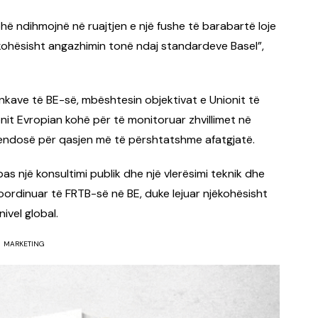
ë ndihmojnë në ruajtjen e një fushe të barabartë loje
jëkohësisht angazhimin tonë ndaj standardeve Basel”,
nkave të BE-së, mbështesin objektivat e Unionit të
nit Evropian kohë për të monitoruar zhvillimet në
 vendosë për qasjen më të përshtatshme afatgjatë.
 pas një konsultimi publik dhe një vlerësimi teknik dhe
oordinuar të FRTB-së në BE, duke lejuar njëkohësisht
ivel global.
MARKETING