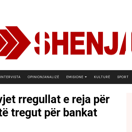
INTERVISTA
OPINION/ANALIZË
EMISIONE
KULTURË
SPORT
ARENA
jet rregullat e reja për
BOTA NE FOKUS
 të tregut për bankat
EKONOMIKS
EMISION DEBATIV
FJALA