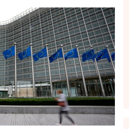
FOL POPULL
GJURMË
INTERVISTA EMISION
KONAKU
KU E KISHIM FJALEN
LIGJERATE FETARE
PARADITE ME NE
PIKËPAMJE
RECETA E DITES
RELAKS
RETRO JAVORE