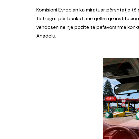
Komisioni Evropian ka miratuar përshtatje të p
të tregut për bankat, me qëllim që institucio
vendosen në një pozitë të pafavorshme konk
Anadolu.