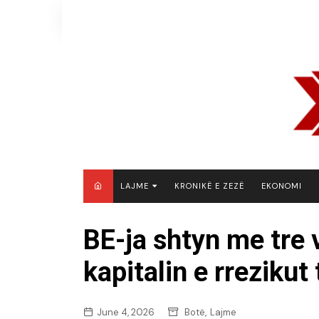
Skip
to
content
LAJME
KRONIKË E ZEZË
EKONOMI
MAQEDONI E VERIUT
BE-ja shtyn me tre v
KOSOVË
kapitalin e rrezikut
SHQIPËRI
RAJON
BOTË
,
June 4, 2026
Botë
Lajme