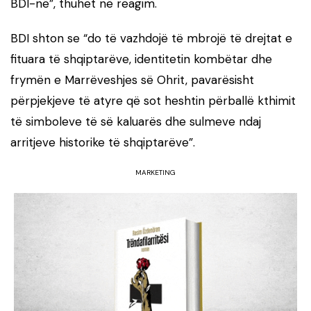
BDI-në”, thuhet në reagim.
BDI shton se “do të vazhdojë të mbrojë të drejtat e
fituara të shqiptarëve, identitetin kombëtar dhe
frymën e Marrëveshjes së Ohrit, pavarësisht
përpjekjeve të atyre që sot heshtin përballë kthimit
të simboleve të së kaluarës dhe sulmeve ndaj
arritjeve historike të shqiptarëve”.
MARKETING