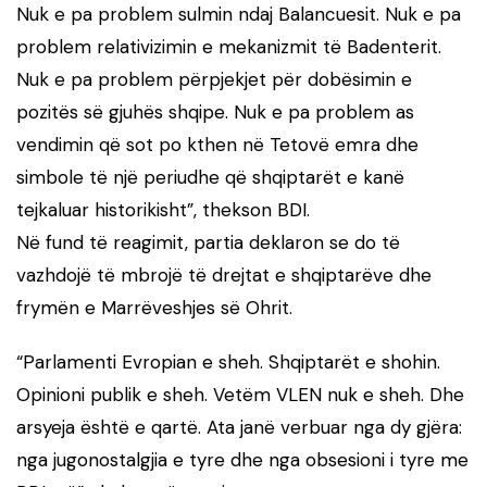
Nuk e pa problem sulmin ndaj Balancuesit. Nuk e pa
problem relativizimin e mekanizmit të Badenterit.
Nuk e pa problem përpjekjet për dobësimin e
pozitës së gjuhës shqipe. Nuk e pa problem as
vendimin që sot po kthen në Tetovë emra dhe
simbole të një periudhe që shqiptarët e kanë
tejkaluar historikisht”, thekson BDI.
Në fund të reagimit, partia deklaron se do të
vazhdojë të mbrojë të drejtat e shqiptarëve dhe
frymën e Marrëveshjes së Ohrit.
“Parlamenti Evropian e sheh. Shqiptarët e shohin.
Opinioni publik e sheh. Vetëm VLEN nuk e sheh. Dhe
arsyeja është e qartë. Ata janë verbuar nga dy gjëra:
nga jugonostalgjia e tyre dhe nga obsesioni i tyre me