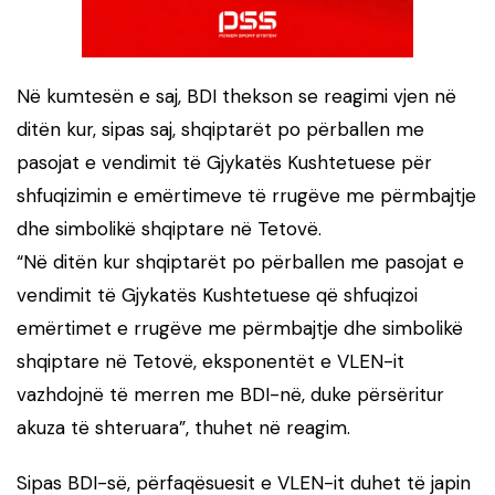
Në kumtesën e saj, BDI thekson se reagimi vjen në
ditën kur, sipas saj, shqiptarët po përballen me
pasojat e vendimit të Gjykatës Kushtetuese për
shfuqizimin e emërtimeve të rrugëve me përmbajtje
dhe simbolikë shqiptare në Tetovë.
“Në ditën kur shqiptarët po përballen me pasojat e
vendimit të Gjykatës Kushtetuese që shfuqizoi
emërtimet e rrugëve me përmbajtje dhe simbolikë
shqiptare në Tetovë, eksponentët e VLEN-it
vazhdojnë të merren me BDI-në, duke përsëritur
akuza të shteruara”, thuhet në reagim.
Sipas BDI-së, përfaqësuesit e VLEN-it duhet të japin