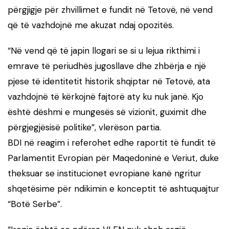
përgjigje për zhvillimet e fundit në Tetovë, në vend
që të vazhdojnë me akuzat ndaj opozitës.
“Në vend që të japin llogari se si u lejua rikthimi i
emrave të periudhës jugosllave dhe zhbërja e një
pjese të identitetit historik shqiptar në Tetovë, ata
vazhdojnë të kërkojnë fajtorë aty ku nuk janë. Kjo
është dëshmi e mungesës së vizionit, guximit dhe
përgjegjësisë politike”, vlerëson partia.
BDI në reagim i referohet edhe raportit të fundit të
Parlamentit Evropian për Maqedoninë e Veriut, duke
theksuar se institucionet evropiane kanë ngritur
shqetësime për ndikimin e konceptit të ashtuquajtur
“Botë Serbe”.