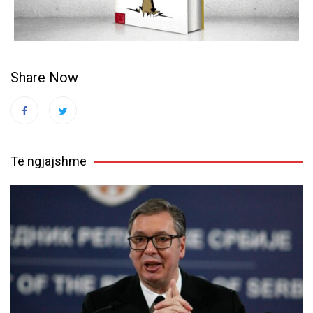
Share Now
Të ngjajshme