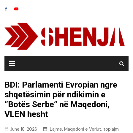
Skip
to
content
BDI: Parlamenti Evropian ngre
shqetësimin për ndikimin e
“Botës Serbe” në Maqedoni,
VLEN hesht
June 18, 2026
Lajme
Maqedoni e Veriut
toplajm
,
,