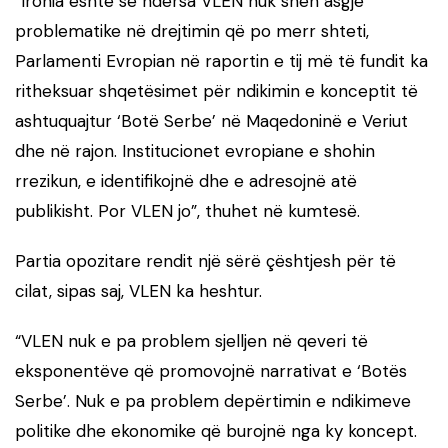
“Ironia është se ndërsa VLEN nuk sheh asgjë
problematike në drejtimin që po merr shteti,
Parlamenti Evropian në raportin e tij më të fundit ka
ritheksuar shqetësimet për ndikimin e konceptit të
ashtuquajtur ‘Botë Serbe’ në Maqedoninë e Veriut
dhe në rajon. Institucionet evropiane e shohin
rrezikun, e identifikojnë dhe e adresojnë atë
publikisht. Por VLEN jo”, thuhet në kumtesë.
Partia opozitare rendit një sërë çështjesh për të
cilat, sipas saj, VLEN ka heshtur.
“VLEN nuk e pa problem sjelljen në qeveri të
eksponentëve që promovojnë narrativat e ‘Botës
Serbe’. Nuk e pa problem depërtimin e ndikimeve
politike dhe ekonomike që burojnë nga ky koncept.