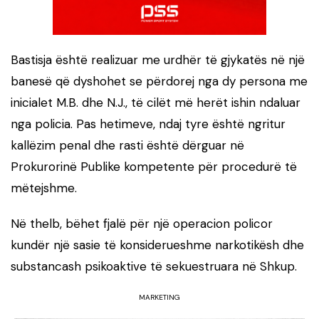
Bastisja është realizuar me urdhër të gjykatës në një
banesë që dyshohet se përdorej nga dy persona me
inicialet M.B. dhe N.J., të cilët më herët ishin ndaluar
nga policia. Pas hetimeve, ndaj tyre është ngritur
kallëzim penal dhe rasti është dërguar në
Prokurorinë Publike kompetente për procedurë të
mëtejshme.
Në thelb, bëhet fjalë për një operacion policor
kundër një sasie të konsiderueshme narkotikësh dhe
substancash psikoaktive të sekuestruara në Shkup.
MARKETING