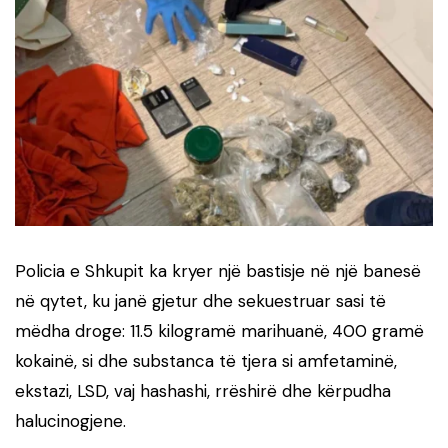
Policia e Shkupit ka kryer një bastisje në një banesë
në qytet, ku janë gjetur dhe sekuestruar sasi të
mëdha droge: 11.5 kilogramë marihuanë, 400 gramë
kokainë, si dhe substanca të tjera si amfetaminë,
ekstazi, LSD, vaj hashashi, rrëshirë dhe kërpudha
halucinogjene.