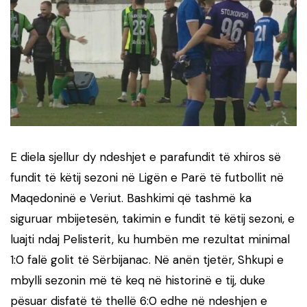
E diela sjellur dy ndeshjet e parafundit të xhiros së
fundit të këtij sezoni në Ligën e Parë të futbollit në
Maqedoninë e Veriut. Bashkimi që tashmë ka
siguruar mbijetesën, takimin e fundit të këtij sezoni, e
luajti ndaj Pelisterit, ku humbën me rezultat minimal
1:0 falë golit të Sërbijanac. Në anën tjetër, Shkupi e
mbylli sezonin më të keq në historinë e tij, duke
pësuar disfatë të thellë 6:0 edhe në ndeshjen e