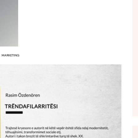
FOL POPULL
GJURMË
INTERVISTA EMISION
KONAKU
KU E KISHIM FJALEN
MARKETING
LIGJERATE FETARE
PARADITE ME NE
PIKËPAMJE
RECETA E DITES
RELAKS
RETRO JAVORE