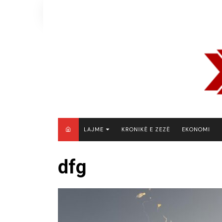
Skip
to
content
LAJME
KRONIKË E ZEZË
EKONOMI
MAQEDONI E VERIUT
dfg
KOSOVË
SHQIPËRI
RAJON
BOTË