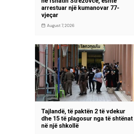
në fshatin Strezovcë, është
arrestuar një kumanovar 77-
vjeçar
August 7, 2026
Tajlandë, të paktën 2 të vdekur
dhe 15 të plagosur nga të shtënat
në një shkollë