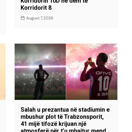
Korridorin 10D në dëm të
Korridorit 8
August 7, 2026
Salah u prezantua në stadiumin e
mbushur plot të Trabzonsporit,
41 mijë tifozë krijuan një
atmosferë për t’u mbajtur mend