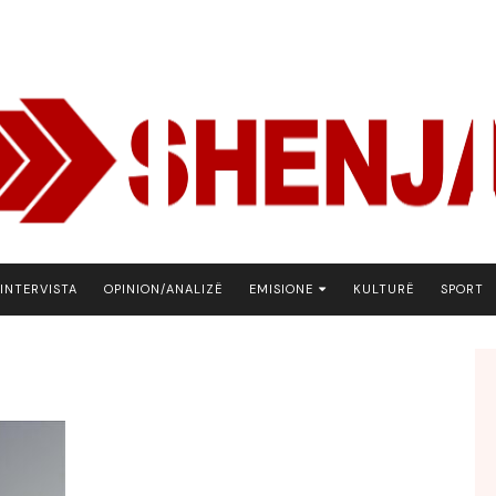
INTERVISTA
OPINION/ANALIZË
EMISIONE
KULTURË
SPORT
ARENA
BOTA NE FOKUS
EKONOMIKS
EMISION DEBATIV
FJALA