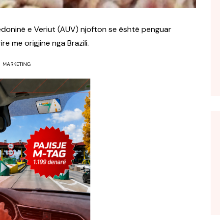
edoninë e Veriut (AUV) njofton se është penguar
rë me origjinë nga Brazili.
MARKETING