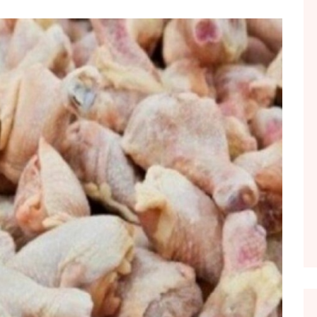
FOL POPULL
GJURMË
INTERVISTA EMISION
KONAKU
KU E KISHIM FJALEN
LIGJERATE FETARE
PARADITE ME NE
PIKËPAMJE
RECETA E DITES
RELAKS
RETRO JAVORE