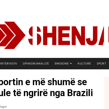
INTERVISTA
OPINION/ANALIZË
EMISIONE
KULTURË
SPORT
ARENA
portin e më shumë se
BOTA NE FOKUS
le të ngrirë nga Brazili
EKONOMIKS
EMISION DEBATIV
FJALA
plajm