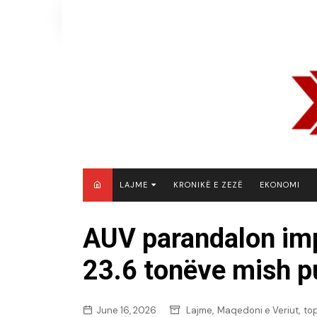
Skip
to
content
LAJME
KRONIKË E ZEZË
EKONOMI
MAQEDONI E VERIUT
AUV parandalon im
KOSOVË
23.6 tonëve mish pu
SHQIPËRI
RAJON
BOTË
,
,
June 16, 2026
Lajme
Maqedoni e Veriut
to