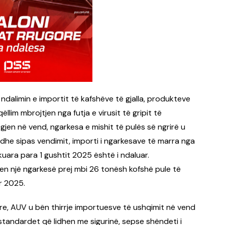
ndalimin e importit të kafshëve të gjalla, produkteve
im mbrojtjen nga futja e virusit të gripit të
en në vend, ngarkesa e mishit të pulës së ngrirë u
dhe sipas vendimit, importi i ngarkesave të marra nga
kuara para 1 gushtit 2025 është i ndaluar.
yen një ngarkesë prej mbi 26 tonësh kofshë pule të
or 2025.
more, AUV u bën thirrje importuesve të ushqimit në vend
 standardet që lidhen me sigurinë, sepse shëndeti i