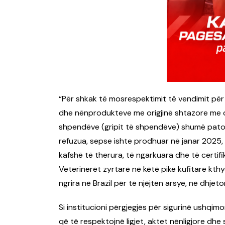
“Për shkak të mosrespektimit të vendimit për 
dhe nënprodukteve me origjinë shtazore me qëll
shpendëve (gripit të shpendëve) shumë patogj
refuzua, sepse ishte prodhuar në janar 2025, 
kafshë të therura, të ngarkuara dhe të certifi
Veterinerët zyrtarë në këtë pikë kufitare kth
ngrira në Brazil për të njëjtën arsye, në dhjet
Si institucioni përgjegjës për sigurinë ushqi
që të respektojnë ligjet, aktet nënligjore dhe