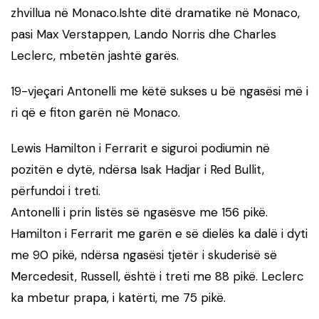
zhvillua në Monaco.Ishte ditë dramatike në Monaco,
pasi Max Verstappen, Lando Norris dhe Charles
Leclerc, mbetën jashtë garës.
19-vjeçari Antonelli me këtë sukses u bë ngasësi më i
ri që e fiton garën në Monaco.
Lewis Hamilton i Ferrarit e siguroi podiumin në
pozitën e dytë, ndërsa Isak Hadjar i Red Bullit,
përfundoi i treti.
Antonelli i prin listës së ngasësve me 156 pikë.
Hamilton i Ferrarit me garën e së dielës ka dalë i dyti
me 90 pikë, ndërsa ngasësi tjetër i skuderisë së
Mercedesit, Russell, është i treti me 88 pikë. Leclerc
ka mbetur prapa, i katërti, me 75 pikë.