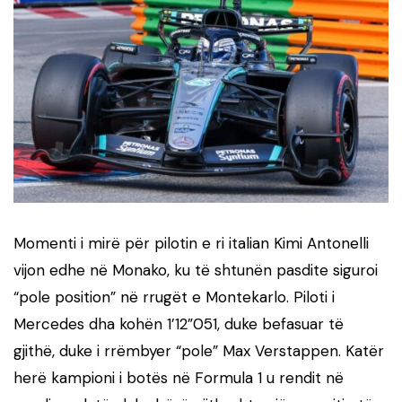
Momenti i mirë për pilotin e ri italian Kimi Antonelli
vijon edhe në Monako, ku të shtunën pasdite siguroi
“pole position” në rrugët e Montekarlo. Piloti i
Mercedes dha kohën 1’12”051, duke befasuar të
gjithë, duke i rrëmbyer “pole” Max Verstappen. Katër
herë kampioni i botës në Formula 1 u rendit në