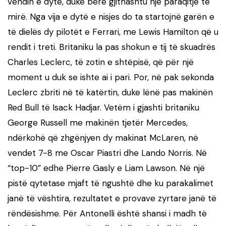
vendin e dytë, duke bërë gjithashtu një paraqitje të
mirë. Nga vija e dytë e nisjes do ta startojnë garën e
të dielës dy pilotët e Ferrari, me Lewis Hamilton që u
rendit i treti. Britaniku la pas shokun e tij të skuadrës
Charles Leclerc, të zotin e shtëpisë, që për një
moment u duk se ishte ai i pari. Por, në pak sekonda
Leclerc zbriti në të katërtin, duke lënë pas makinën
Red Bull të Isack Hadjar. Vetëm i gjashti britaniku
George Russell me makinën tjetër Mercedes,
ndërkohë që zhgënjyen dy makinat McLaren, në
vendet 7-8 me Oscar Piastri dhe Lando Norris. Në
“top-10” edhe Pierre Gasly e Liam Lawson. Në një
pistë qytetase mjaft të ngushtë dhe ku parakalimet
janë të vështira, rezultatet e provave zyrtare janë të
rëndësishme. Për Antonelli është shansi i madh të