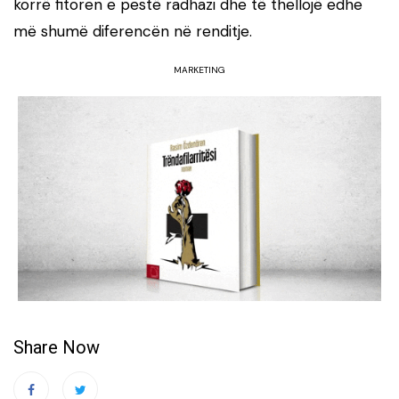
korrë fitoren e pestë radhazi dhe të thellojë edhe
më shumë diferencën në renditje.
MARKETING
Share Now