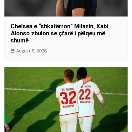
Chelsea e “shkatërron” Milanin, Xabi
Alonso zbulon se çfarë i pëlqeu më
shumë
August 8, 2026