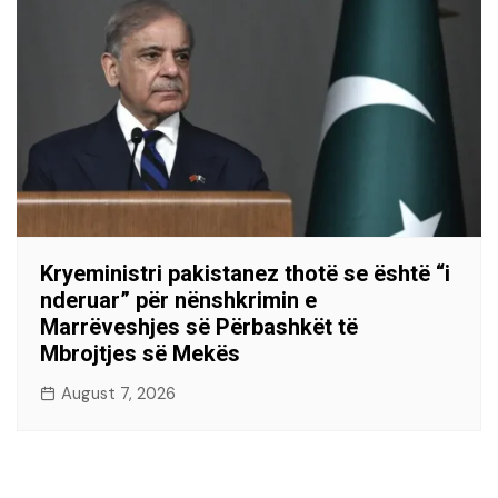
Kryeministri pakistanez thotë se është “i
nderuar” për nënshkrimin e
Marrëveshjes së Përbashkët të
Mbrojtjes së Mekës
August 7, 2026