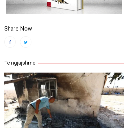
Share Now
Të ngjajshme