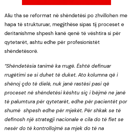
Aliu tha se reformat në shëndetësi po zhvillohen me
hapa të strukturuar, megjithëse sipas tij proceset e
deritanishme shpesh kanë qenë të vështira si për
qytetarët, ashtu edhe për profesionistët
shëndetësorë.
“Shëndetësia tanimë ka rrugë. Është definuar
rrugëtimi se si duhet të duket. Ato kolumna që i
shënoj çdo të dielë, nuk janë rastësi pasi që
proceset në shëndetësi kështu siç i bëjmë ne janë
të palumtura për qytetarët, edhe për pacientët por
shumë shpesh edhe për mjekët. Për shkak se të
definosh një strategji nacionale e cila do të flet se
nesër do të kontrollojmë sa mjek do të na