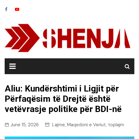
Skip
to
content
Aliu: Kundërshtimi i Ligjit për
Përfaqësim të Drejtë është
vetëvrasje politike për BDI-në
June 15, 2026
Lajme
Maqedoni e Veriut
toplajm
,
,