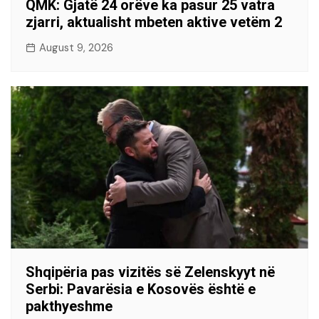
QMK: Gjatë 24 orëve ka pasur 25 vatra
zjarri, aktualisht mbeten aktive vetëm 2
August 9, 2026
Shqipëria pas vizitës së Zelenskyyt në
Serbi: Pavarësia e Kosovës është e
pakthyeshme