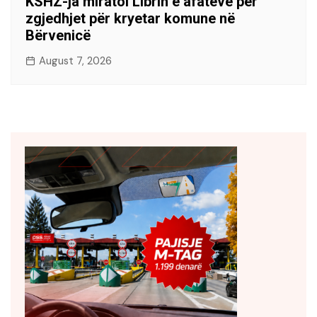
KSHZ-ja miratoi Librin e afateve për
zgjedhjet për kryetar komune në
Bërvenicë
August 7, 2026