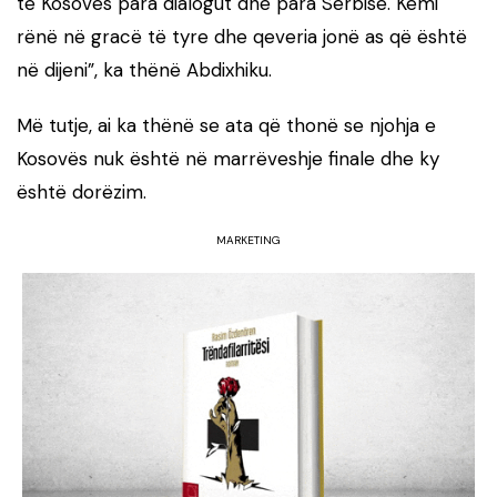
të Kosovës para dialogut dhe para Serbisë. Kemi
rënë në gracë të tyre dhe qeveria jonë as që është
në dijeni”, ka thënë Abdixhiku.
Më tutje, ai ka thënë se ata që thonë se njohja e
Kosovës nuk është në marrëveshje finale dhe ky
është dorëzim.
MARKETING