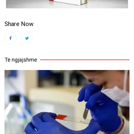
Share Now
Të ngjajshme