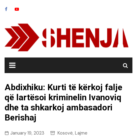
Skip
to
content
Abdixhiku: Kurti të kërkoj falje
që lartësoi kriminelin Ivanoviq
dhe ta shkarkoj ambasadori
Berishaj
January 19, 2023
Kosovë
Lajme
,