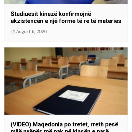
Studiuesit kinezë konfirmojnë
ekzistencën e një forme të re të materies
August 6, 2026
(VIDEO) Maqedonia po tretet, rreth pesë
mijë nxënës më pak në klasën e parë