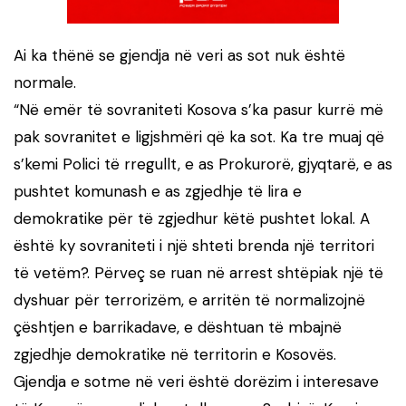
Ai ka thënë se gjendja në veri as sot nuk është
normale.
“Në emër të sovraniteti Kosova s’ka pasur kurrë më
pak sovranitet e ligjshmëri që ka sot. Ka tre muaj që
s’kemi Polici të rregullt, e as Prokurorë, gjyqtarë, e as
pushtet komunash e as zgjedhje të lira e
demokratike për të zgjedhur këtë pushtet lokal. A
është ky sovraniteti i një shteti brenda një territori
të vetëm?. Përveç se ruan në arrest shtëpiak një të
dyshuar për terrorizëm, e arritën të normalizojnë
çështjen e barrikadave, e dështuan të mbajnë
zgjedhje demokratike në territorin e Kosovës.
Gjendja e sotme në veri është dorëzim i interesave