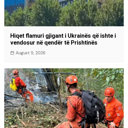
Hiqet flamuri gjigant i Ukrainës që ishte i
vendosur në qendër të Prishtinës
August 9, 2026