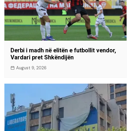
Derbi i madh në elitën e futbollit vendor,
Vardari pret Shkëndijën
August 9, 2026