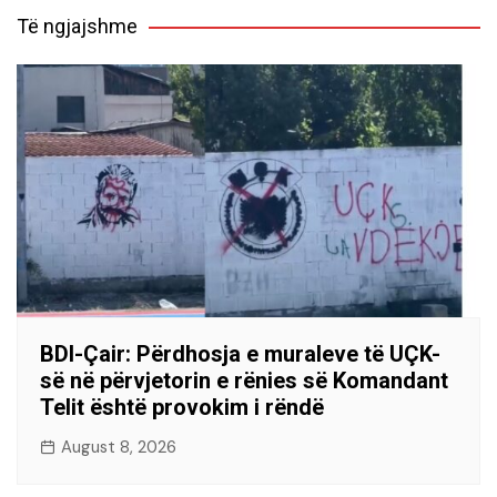
Të ngjajshme
BDI-Çair: Përdhosja e muraleve të UÇK-
së në përvjetorin e rënies së Komandant
Telit është provokim i rëndë
August 8, 2026