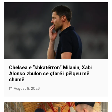
Chelsea e “shkatërron” Milanin, Xabi
Alonso zbulon se çfarë i pëlqeu më
shumë
August 8, 2026