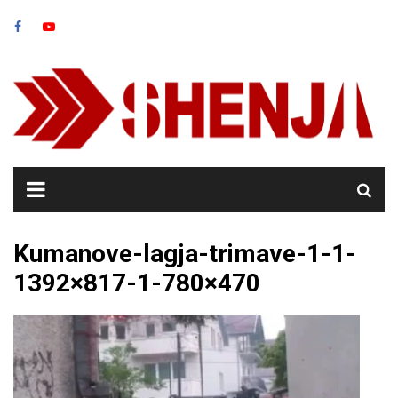
Skip
to
content
Kumanove-lagja-trimave-1-1-
1392×817-1-780×470