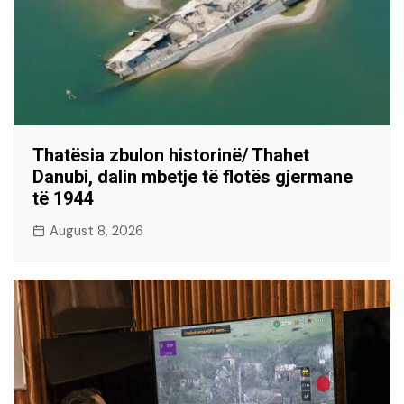
Thatësia zbulon historinë/ Thahet
Danubi, dalin mbetje të flotës gjermane
të 1944
August 8, 2026