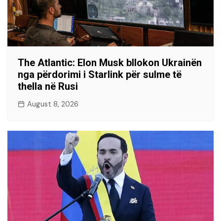
The Atlantic: Elon Musk bllokon Ukrainën
nga përdorimi i Starlink për sulme të
thella në Rusi
August 8, 2026