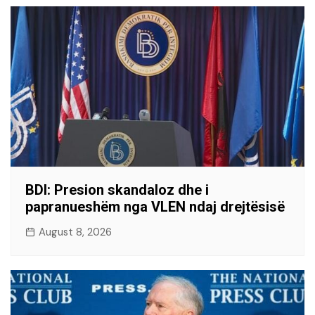
BDI: Presion skandaloz dhe i
papranueshëm nga VLEN ndaj drejtësisë
August 8, 2026