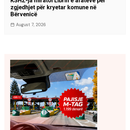
KSHZ-ja miratoi Librin e afateve për
zgjedhjet për kryetar komune në
Bërvenicë
August 7, 2026