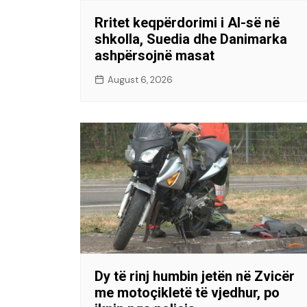
Rritet keqpërdorimi i AI-së në
shkolla, Suedia dhe Danimarka
ashpërsojnë masat
August 6, 2026
Dy të rinj humbin jetën në Zvicër
me motoçikletë të vjedhur, po