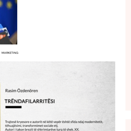
FOL POPULL
GJURMË
INTERVISTA EMISION
KONAKU
KU E KISHIM FJALEN
MARKETING
LIGJERATE FETARE
PARADITE ME NE
PIKËPAMJE
RECETA E DITES
RELAKS
RETRO JAVORE