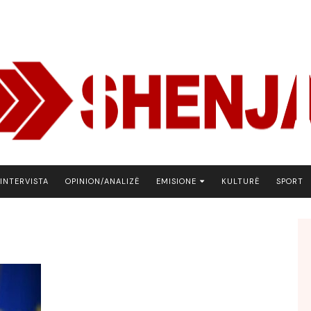
INTERVISTA
OPINION/ANALIZË
EMISIONE
KULTURË
SPORT
ARENA
BOTA NE FOKUS
EKONOMIKS
EMISION DEBATIV
FJALA