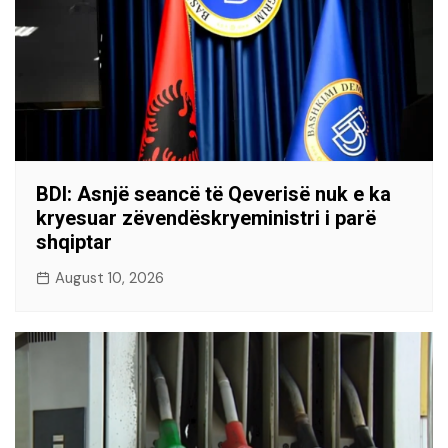
BDI: Asnjë seancë të Qeverisë nuk e ka
kryesuar zëvendëskryeministri i parë
shqiptar
August 10, 2026