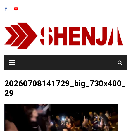
Skip
to
content
20260708141729_big_730x400_
29