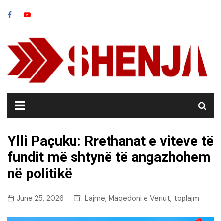
Skip
to
content
Ylli Paçuku: Rrethanat e viteve të
fundit më shtynë të angazhohem
në politikë
June 25, 2026
Lajme
Maqedoni e Veriut
toplajm
,
,