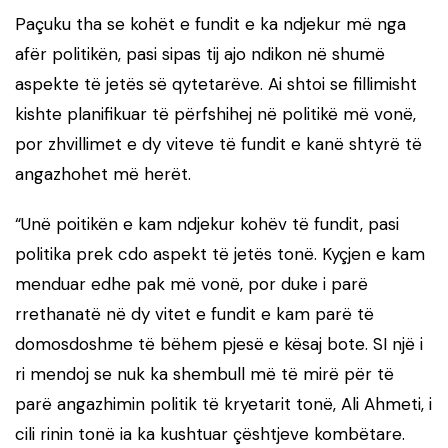
Paçuku tha se kohët e fundit e ka ndjekur më nga
afër politikën, pasi sipas tij ajo ndikon në shumë
aspekte të jetës së qytetarëve. Ai shtoi se fillimisht
kishte planifikuar të përfshihej në politikë më vonë,
por zhvillimet e dy viteve të fundit e kanë shtyrë të
angazhohet më herët.
“Unë poitikën e kam ndjekur kohëv të fundit, pasi
politika prek cdo aspekt të jetës tonë. Kyçjen e kam
menduar edhe pak më vonë, por duke i parë
rrethanatë në dy vitet e fundit e kam parë të
domosdoshme të bëhem pjesë e kësaj bote. SI një i
ri mendoj se nuk ka shembull më të mirë për të
parë angazhimin politik të kryetarit tonë, Ali Ahmeti, i
cili rinin tonë ia ka kushtuar çështjeve kombëtare.