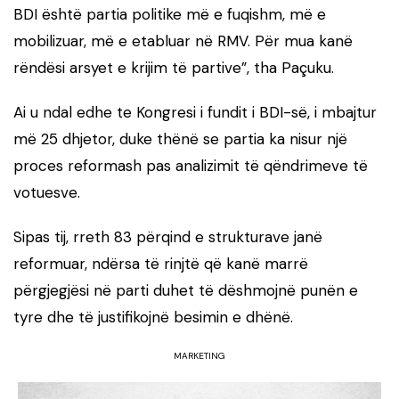
BDI është partia politike më e fuqishm, më e
mobilizuar, më e etabluar në RMV. Për mua kanë
rëndësi arsyet e krijim të partive”, tha Paçuku.
Ai u ndal edhe te Kongresi i fundit i BDI-së, i mbajtur
më 25 dhjetor, duke thënë se partia ka nisur një
proces reformash pas analizimit të qëndrimeve të
votuesve.
Sipas tij, rreth 83 përqind e strukturave janë
reformuar, ndërsa të rinjtë që kanë marrë
përgjegjësi në parti duhet të dëshmojnë punën e
tyre dhe të justifikojnë besimin e dhënë.
MARKETING