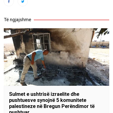
Të ngjajshme
Sulmet e ushtrisë izraelite dhe
pushtuesve synojnë 5 komunitete
palestineze në Bregun Perëndimor të
pushtuar