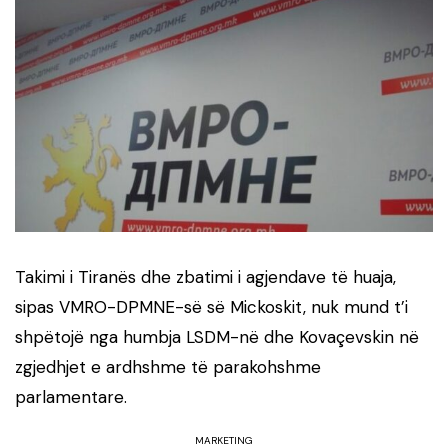
Takimi i Tiranës dhe zbatimi i agjendave të huaja,
sipas VMRO-DPMNE-së së Mickoskit, nuk mund t’i
shpëtojë nga humbja LSDM-në dhe Kovaçevskin në
zgjedhjet e ardhshme të parakohshme
parlamentare.
MARKETING