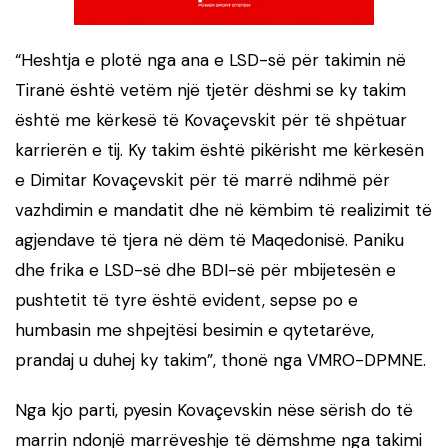
“Heshtja e plotë nga ana e LSD-së për takimin në
Tiranë është vetëm një tjetër dëshmi se ky takim
është me kërkesë të Kovaçevskit për të shpëtuar
karrierën e tij. Ky takim është pikërisht me kërkesën
e Dimitar Kovaçevskit për të marrë ndihmë për
vazhdimin e mandatit dhe në këmbim të realizimit të
agjendave të tjera në dëm të Maqedonisë. Paniku
dhe frika e LSD-së dhe BDI-së për mbijetesën e
pushtetit të tyre është evident, sepse po e
humbasin me shpejtësi besimin e qytetarëve,
prandaj u duhej ky takim”, thonë nga VMRO-DPMNE.
Nga kjo parti, pyesin Kovaçevskin nëse sërish do të
marrin ndonjë marrëveshje të dëmshme nga takimi