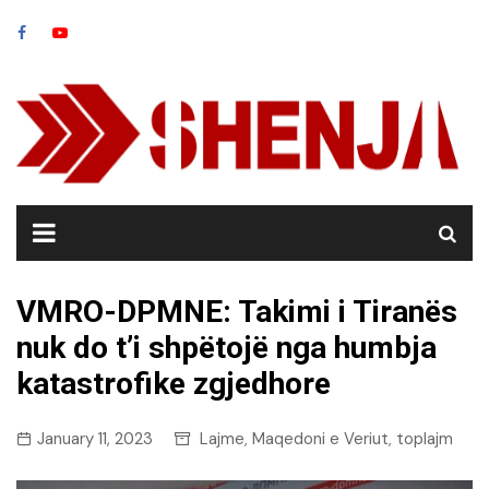
Skip
to
content
VMRO-DPMNE: Takimi i Tiranës
nuk do t’i shpëtojë nga humbja
katastrofike zgjedhore
January 11, 2023
Lajme
Maqedoni e Veriut
toplajm
,
,