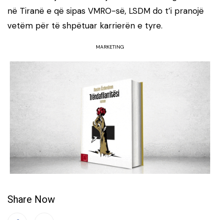
në Tiranë e që sipas VMRO-së, LSDM do t’i pranojë
vetëm për të shpëtuar karrierën e tyre.
MARKETING
Share Now