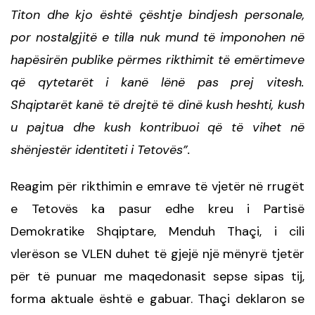
Titon dhe kjo është çështje bindjesh personale,
por nostalgjitë e tilla nuk mund të imponohen në
hapësirën publike përmes rikthimit të emërtimeve
që qytetarët i kanë lënë pas prej vitesh
.
Shqiptarët kanë të drejtë të dinë kush heshti, kush
u pajtua dhe kush kontribuoi që të vihet në
shënjestër identiteti i Tetovës
”.
Reagim për rikthimin e emrave të vjetër në rrugët
e Tetovës ka pasur edhe kreu i Partisë
Demokratike Shqiptare, Menduh Tha
çi, i cili
vlerëson se VLEN duhet të gjejë një mënyrë tjetër
për të punuar me maqedonasit sepse sipas tij,
forma aktuale është e gabuar. Thaçi deklaron se