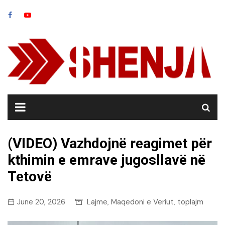
Skip
to
content
(VIDEO) Vazhdojnë reagimet për
kthimin e emrave jugosllavë në
Tetovë
June 20, 2026
Lajme
Maqedoni e Veriut
toplajm
,
,