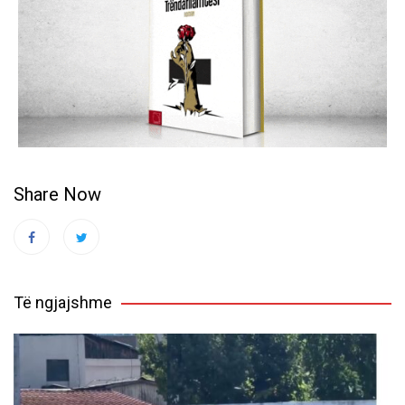
Share Now
Të ngjajshme