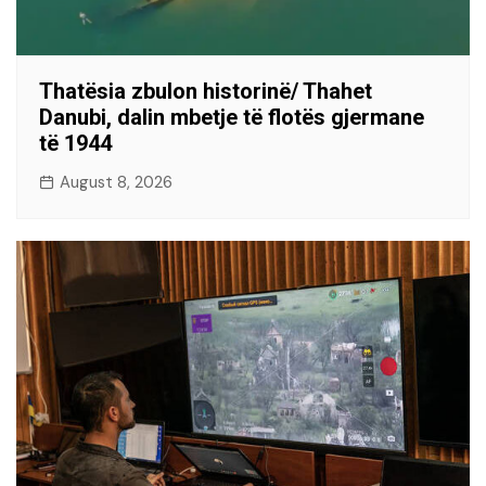
Thatësia zbulon historinë/ Thahet
Danubi, dalin mbetje të flotës gjermane
të 1944
August 8, 2026