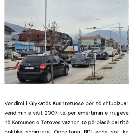
Vendimi i Gjykatës Kushtetuese për të shfuqizuar
vendimin e vitit 2007-të, për emërtimin e rrugëve
në Komunën e Tetovës vazhon të përplasë partitë
politike shqiptare.
Opozitarja BDI edhe sot ka