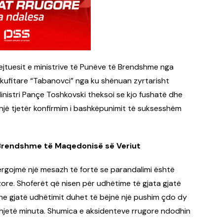
rejtuesit e ministrive të Punëve të Brendshme nga
 kufitare “Tabanovci” nga ku shënuan zyrtarisht
inistri Pançe Toshkovski theksoi se kjo fushatë dhe
një tjetër konfirmim i bashkëpunimit të suksesshëm
 Brendshme të Maqedonisë së Veriut
ërgojmë një mesazh të fortë se parandalimi është
ore. Shoferët që nisen për udhëtime të gjata gjatë
he gjatë udhëtimit duhet të bëjnë një pushim çdo dy
dhjetë minuta. Shumica e aksidenteve rrugore ndodhin