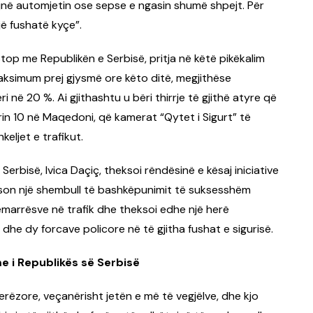
ojnë automjetin ose sepse e ngasin shumë shpejt. Për
jë fushatë kyçe”.
Stop me Republikën e Serbisë, pritja në këtë pikëkalim
aksimum prej gjysmë ore këto ditë, megjithëse
 në 20 %. Ai gjithashtu u bëri thirrje të gjithë atyre që
rin 10 në Maqedoni, që kamerat “Qytet i Sigurt” të
keljet e trafikut.
Serbisë, Ivica Daçiç, theksoi rëndësinë e kësaj iniciative
ëson një shembull të bashkëpunimit të suksesshëm
esëmarrësve në trafik dhe theksoi edhe një herë
dhe dy forcave policore në të gjitha fushat e sigurisë.
me i Republikës së Serbisë
erëzore, veçanërisht jetën e më të vegjëlve, dhe kjo