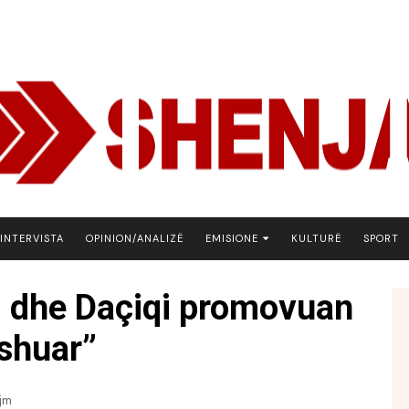
INTERVISTA
OPINION/ANALIZË
EMISIONE
KULTURË
SPORT
ARENA
i dhe Daçiqi promovuan
BOTA NE FOKUS
ushuar”
EKONOMIKS
EMISION DEBATIV
FJALA
jm