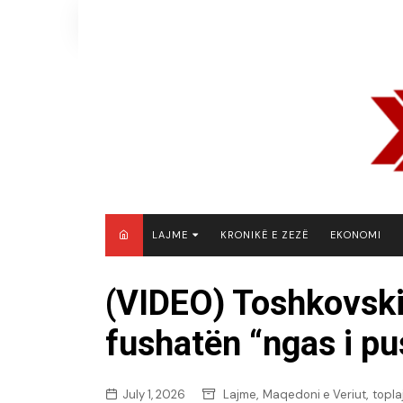
Skip
to
content
LAJME
KRONIKË E ZEZË
EKONOMI
MAQEDONI E VERIUT
(VIDEO) Toshkovsk
KOSOVË
fushatën “ngas i p
SHQIPËRI
RAJON
BOTË
,
,
July 1, 2026
Lajme
Maqedoni e Veriut
topla