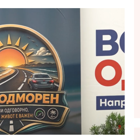
FOL POPULL
GJURMË
INTERVISTA EMISION
KONAKU
KU E KISHIM FJALEN
LIGJERATE FETARE
PARADITE ME NE
PIKËPAMJE
RECETA E DITES
RELAKS
RETRO JAVORE