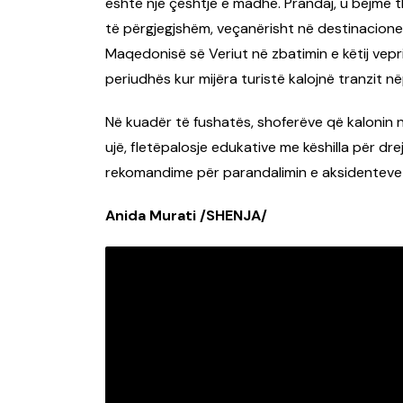
është një çështje e madhe. Prandaj, u bëjmë t
të përgjegjshëm, veçanërisht në destinacionet
Maqedonisë së Veriut në zbatimin e këtij vepr
periudhës kur mijëra turistë kalojnë tranzit n
Në kuadër të fushatës, shoferëve që kalonin
ujë, fletëpalosje edukative me këshilla për d
rekomandime për parandalimin e aksidenteve 
Anida Murati /SHENJA/