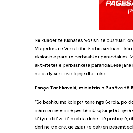
Në kuadër të fushatës ‘vozisni të pushuar’, d
Maqedonia e Veriut dhe Serbia vizituan pikën
aksionin e parë të përbashkët parandalues. M
aktivitetet e përbashkëta parandaluese janë 
midis dy vendeve fqinje dhe mike.
Pançe Toshkovski, ministrin e Punëve të
“Së bashku me kolegët tanë nga Serbia, po d
mënyra më e mirë për të mbrojtur jetët njerëz
këtyre ditëve të nxehta duhet të pushojnë, d
deri në tre orë, që zgjat të paktën pesëmbë