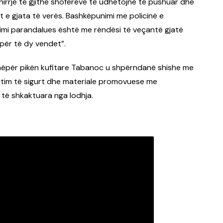
hirrje të gjithë shoferëve të udhëtojnë të pushuar dhe
 e gjata të verës. Bashkëpunimi me policinë e
imi parandalues ​​është me rëndësi të veçantë gjatë
ëpër të dy vendet”.
 nëpër pikën kufitare Tabanoc u shpërndanë shishe me
rejtim të sigurt dhe materiale promovuese me
të shkaktuara nga lodhja.