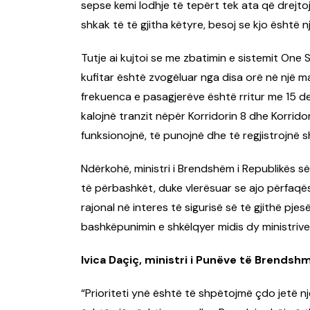
sepse kemi lodhje të tepërt tek ata që drejt
shkak të të gjitha këtyre, besoj se kjo është n
Tutje ai kujtoi se me zbatimin e sistemit One 
kufitar është zvogëluar nga disa orë në një m
frekuenca e pasagjerëve është rritur me 15 deri
kalojnë tranzit nëpër Korridorin 8 dhe Korrido
funksionojnë, të punojnë dhe të regjistrojnë sh
Ndërkohë, ministri i Brendshëm i Republikës së 
të përbashkët, duke vlerësuar se ajo përfaq
rajonal në interes të sigurisë së të gjithë pj
bashkëpunimin e shkëlqyer midis dy ministrive 
Ivica Daçiç, ministri i Punëve të Brendsh
“Prioriteti ynë është të shpëtojmë çdo jetë nj