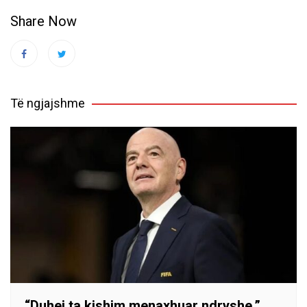
Share Now
Të ngjajshme
“Duhej ta kishim menaxhuar ndryshe,”