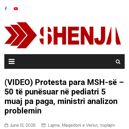
Skip
to
content
(VIDEO) Protesta para MSH-së –
50 të punësuar në pediatri 5
muaj pa paga, ministri analizon
problemin
June 12, 2026
Lajme
Maqedoni e Veriut
toplajm
,
,