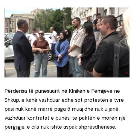
Përderisa të punësuarit në Klnikën e Fëmijëve në
Shkup, e kanë vazhduar edhe sot protestën e tyre
pasi nuk kanë marrë paga 5 muaj dhe nuk u janë
vazhduar kontratat e punës, të paktën e morën një
përgjigje, e cila nuk ishte aspak shpresdhënëse.