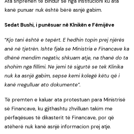
Ata shprehen të bindur se nga institucioni ku ata
kanë punuar nuk është bërë asnjë gabim.
Sedat Bushi, i punësuar në Klnikën e Fëmijëve
“
Kjo tani është e tepërt. E hedhin topin prej njërës
anë në tjetrën. Ishte fjala se Ministria e Financave ka
dhënë mendim negativ, shkuam atje, na thanë do ta
shohim nga fillimi. Ne jemi të sigurtë se tek Klinika
nuk ka asnjë gabim, sepse kemi kolegë këtu që i
kanë rregulluar ato dokumente”.
Të premten e kaluar ata protestuan para Ministrisë
së Financave, ku gjithashtu zhvilluan takim me
përfaqësues të dikasterit të Financave, por që
atëherë nuk kanë asnjë informacion prej atje.