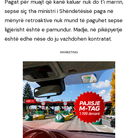
Pagat për muajt që kanë kaluar nuk do t’i marrin,
sepse siç tha ministri i Shëndetësisë paga në
mënyrë retroaktive nuk mund të paguhet sepse
ligjërisht është e pamundur. Madje, në pikëpyetje
është edhe nëse do ju vazhdohen kontratat.
MARKETING