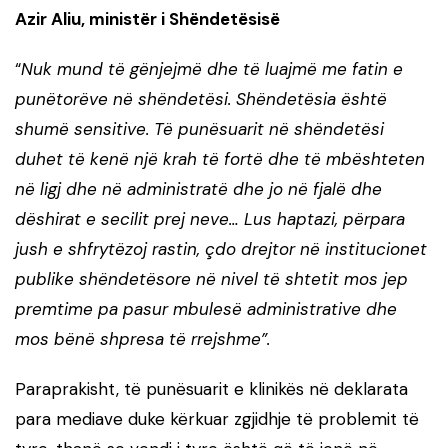
Azir Aliu, ministër i Shëndetësisë
“
Nuk mund të gënjejmë dhe të luajmë me fatin e
punëtorëve në shëndetësi. Shëndetësia është
shumë sensitive. Të punësuarit në shëndetësi
duhet të kenë një krah të fortë dhe të mbështeten
në ligj dhe në administratë dhe jo në fjalë dhe
dëshirat e secilit prej neve… Lus haptazi, përpara
jush e shfrytëzoj rastin, çdo drejtor në institucionet
publike shëndetësore në nivel të shtetit mos jep
premtime pa pasur mbulesë administrative dhe
mos bënë shpresa të rrejshme”.
Paraprakisht, të punësuarit e klinikës në deklarata
para mediave duke kërkuar zgjidhje të problemit të