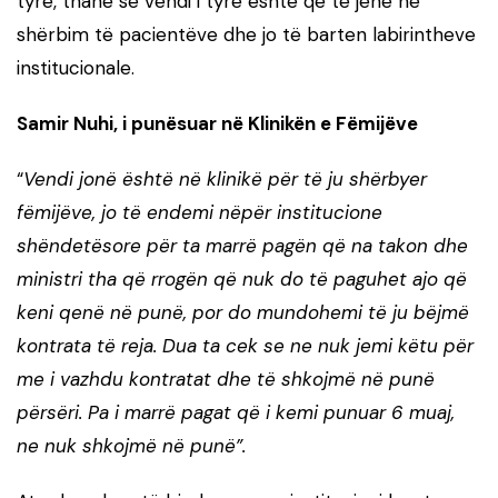
tyre, thanë se vendi i tyre është që të jenë në
shërbim të pacientëve dhe jo të barten labirintheve
institucionale.
Samir Nuhi, i punësuar në Klinikën e Fëmijëve
“
Vendi jon
ë
është në klinikë për të ju shërbyer
fëmijëve, jo të endemi nëpër institucione
shëndetësore për ta marrë pagën që na takon dhe
ministri tha që rrogën që nuk do të paguhet ajo që
keni qenë në punë, por do mundohemi të ju bëjmë
kontrata të reja. Dua ta cek se ne nuk jemi këtu për
me i vazhdu kontratat dhe të shkojmë në punë
përsëri. Pa i marrë pagat që i kemi punuar 6 muaj,
ne nuk shkojmë në punë”.