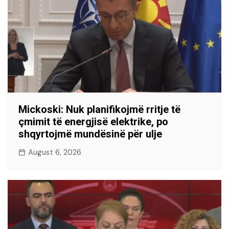
Mickoski: Nuk planifikojmë rritje të
çmimit të energjisë elektrike, po
shqyrtojmë mundësinë për ulje
August 6, 2026