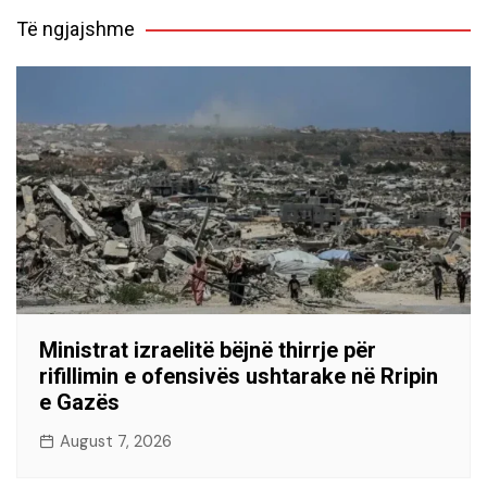
Të ngjajshme
Ministrat izraelitë bëjnë thirrje për
rifillimin e ofensivës ushtarake në Rripin
e Gazës
August 7, 2026