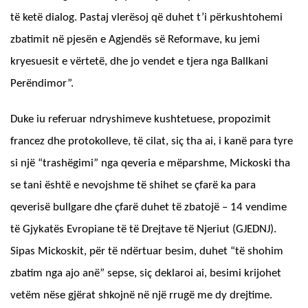
të ketë dialog. Pastaj vlerësoj që duhet t’i përkushtohemi
zbatimit në pjesën e Agjendës së Reformave, ku jemi
kryesuesit e vërtetë, dhe jo vendet e tjera nga Ballkani
Perëndimor”.
Duke iu referuar ndryshimeve kushtetuese, propozimit
francez dhe protokolleve, të cilat, siç tha ai, i kanë para tyre
si një “trashëgimi” nga qeveria e mëparshme, Mickoski tha
se tani është e nevojshme të shihet se çfarë ka para
qeverisë bullgare dhe çfarë duhet të zbatojë – 14 vendime
të Gjykatës Evropiane të të Drejtave të Njeriut (GJEDNJ).
Sipas Mickoskit, për të ndërtuar besim, duhet “të shohim
zbatim nga ajo anë” sepse, siç deklaroi ai, besimi krijohet
vetëm nëse gjërat shkojnë në një rrugë me dy drejtime.