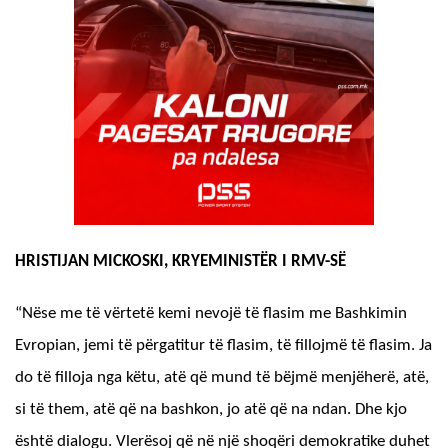
HRISTIJAN MICKOSKI, KRYEMINISTËR I RMV-SË
“Nëse me të vërtetë kemi nevojë të flasim me Bashkimin
Evropian, jemi të përgatitur të flasim, të fillojmë të flasim. Ja
do të filloja nga këtu, atë që mund të bëjmë menjëherë, atë,
si të them, atë që na bashkon, jo atë që na ndan. Dhe kjo
është dialogu. Vlerësoj që në një shoqëri demokratike duhet