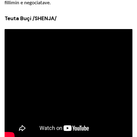
fillimin e negociatave.
Teuta Buçi /SHENJA/