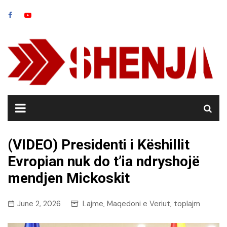
Skip
to
content
(VIDEO) Presidenti i Këshillit
Evropian nuk do t’ia ndryshojë
mendjen Mickoskit
June 2, 2026
Lajme
Maqedoni e Veriut
toplajm
,
,