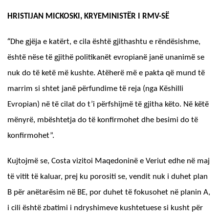
HRISTIJAN MICKOSKI, KRYEMINISTËR I RMV-SË
“
Dhe gjëja e katërt, e cila është gjithashtu e rëndësishme,
është nëse të gjithë politikanët evropianë janë unanimë se
nuk do të ketë më kushte. Atëherë më e pakta që mund të
marrim si shtet janë përfundime të reja (nga Këshilli
Evropian) në të cilat do t’i përfshijmë të gjitha këto. Në këtë
mënyrë, mbështetja do të konfirmohet dhe besimi do të
konfirmohet”.
Kujtojmë se, Costa vizitoi Maqedoninë e Veriut edhe në maj
të vitit të kaluar, prej ku porositi se, vendit nuk i duhet plan
B për anëtarësim në BE, por duhet të fokusohet në planin A,
i cili është zbatimi i ndryshimeve kushtetuese si kusht për