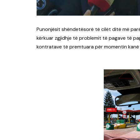
Punonjësit shëndetësorë të cilët ditë më par
kërkuar zgjidhje të problemit të pagave të p
kontratave të premtuara për momentin kanë m