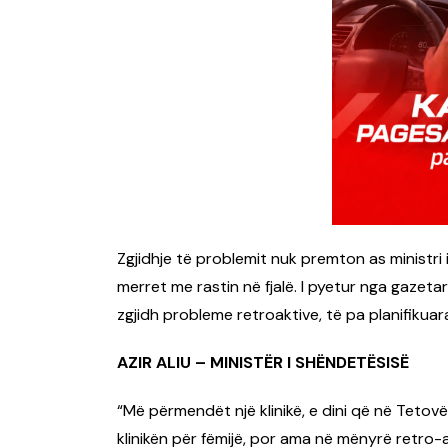
Zgjidhje të problemit nuk premton as ministri i
merret me rastin në fjalë. I pyetur nga gazeta
zgjidh probleme retroaktive, të pa planifikuar
AZIR ALIU – MINISTËR I SHËNDETËSISË
“Më përmendët një klinikë, e dini që në Teto
klinikën për fëmijë, por ama në mënyrë retro-