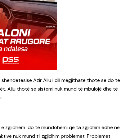
 shëndetësisë Azir Aliu i cili megjithatë thotë se do të
rët, Aliu thotë se sistemi nuk mund të mbulojë dhe të
a.
vë e zgjidhëm do të mundohemi që ta zgjidhim edhe në
aktive nuk mund t’i zgjidhim problemet. Problemet