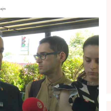
FOL POPULL
lajm
GJURMË
INTERVISTA EMISION
KONAKU
KU E KISHIM FJALEN
LIGJERATE FETARE
PARADITE ME NE
PIKËPAMJE
RECETA E DITES
RELAKS
RETRO JAVORE