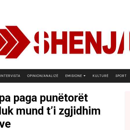
INTERVISTA
OPINION/ANALIZË
EMISIONE
KULTURË
SPORT
ARENA
pa paga punëtorët
BOTA NE FOKUS
Nuk mund t’i zgjidhim
EKONOMIKS
EMISION DEBATIV
ive
FJALA