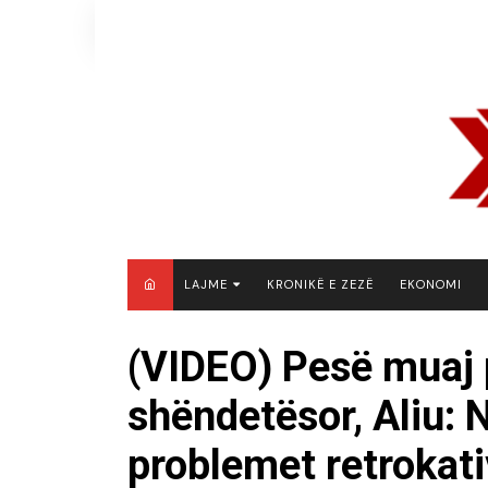
Skip
to
content
LAJME
KRONIKË E ZEZË
EKONOMI
MAQEDONI E VERIUT
(VIDEO) Pesë muaj 
KOSOVË
shëndetësor, Aliu: 
SHQIPËRI
RAJON
problemet retrokat
BOTË