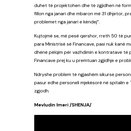
duhet të projektohen dhe të zgjidhen në formë a
fillon nga janari dhe mbaron më 31 dhjetor, p
problemet nga janari e këndej”.
Kujtojmë se, më pesë qershor, rreth 50 të pu
para Ministrisë së Financave, pasi nuk kanë m
dhënë pëlqim për vazhdimin e kontratave të p
Financave prej ku u premtuan zgjidhje e proble
Ndryshe problem të ngjashëm sikurse personel
pasur edhe personeli mjekësorë në spitalin e
zgjodh.
Mevludin Imeri /SHENJA/