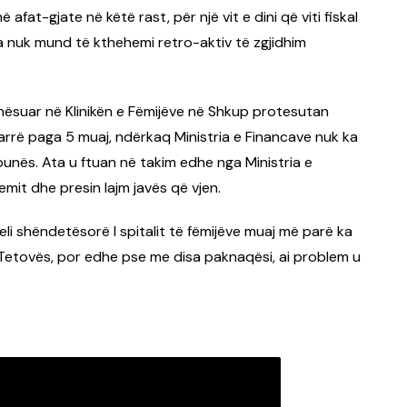
fat-gjate në këtë rast, për një vit e dini që viti fiskal
ra nuk mund të kthehemi retro-aktiv të zgjidhim
nësuar në Klinikën e Fëmijëve në Shkup protesutan
arrë paga 5 muaj, ndërkaq Ministria e Financave nuk ka
unës. Ata u ftuan në takim edhe nga Ministria e
mit dhe presin lajm javës që vjen.
i shëndetësorë I spitalit të fëmijëve muaj më parë ka
 Tetovës, por edhe pse me disa paknaqësi, ai problem u