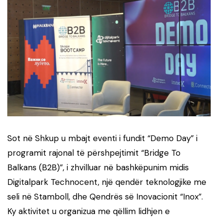
Sot në Shkup u mbajt eventi i fundit “Demo Day” i
programit rajonal të përshpejtimit “Bridge To
Balkans (B2B)”, i zhvilluar në bashkëpunim midis
Digitalpark Technocent, një qendër teknologjike me
seli në Stamboll, dhe Qendrës së Inovacionit “Inox”.
Ky aktivitet u organizua me qëllim lidhjen e