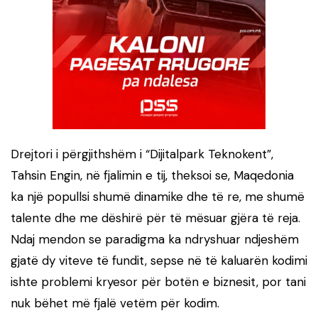
Drejtori i përgjithshëm i “Dijitalpark Teknokent”,
Tahsin Engin, në fjalimin e tij, theksoi se, Maqedonia
ka një popullsi shumë dinamike dhe të re, me shumë
talente dhe me dëshirë për të mësuar gjëra të reja.
Ndaj mendon se paradigma ka ndryshuar ndjeshëm
gjatë dy viteve të fundit, sepse në të kaluarën kodimi
ishte problemi kryesor për botën e biznesit, por tani
nuk bëhet më fjalë vetëm për kodim.