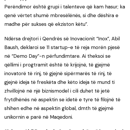
Perëndimor është grupi i talenteve që kam hasur; ka
qenë vërtet shumë mbresëlënës, si dhe dëshira e
madhe për sukses që ekziston këtu”.
Ndërsa drejtori i Qendrës së Inovacionit “Inox”, Abil
Baush, deklaroi se 11 startup-e të reja morën pjesë
në “Demo Day”-n përfundimtare. Ai theksoi se
qëllimi i progtramit është të krijojnë, të gjejmë
inovatorë të rinj, të gjejnë sipërmarës të rinj, të
gjejnë ideja të freskëta dhe këto ideja të mund ti
zhvillojnë në një biznismodel i cili duhet të jetë
frytdhënës në aspektin se idetë e tyre të filojnë të
shihen edhe në aspektin global, dmth të gjejmë
unikornin e parë në Maqedoni.