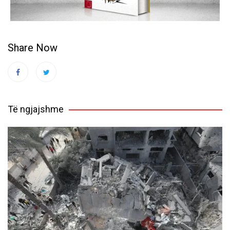
Share Now
Të ngjajshme