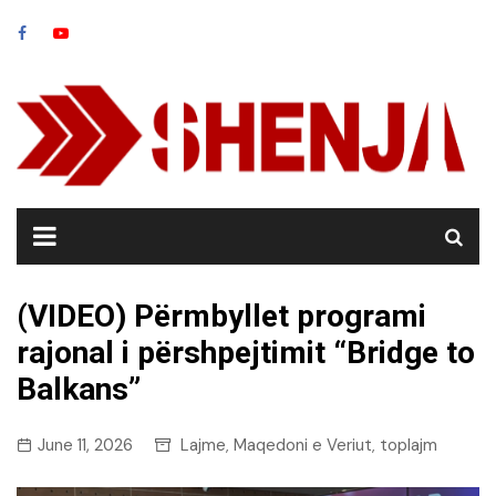
Skip
to
content
(VIDEO) Përmbyllet programi
rajonal i përshpejtimit “Bridge to
Balkans”
June 11, 2026
Lajme
Maqedoni e Veriut
toplajm
,
,