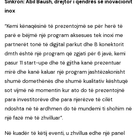
Sinkron: Abil Baush, drejtor i qendrës së inovacionit
inox
“Kemi kënaqësinë të prezentojmë se për herë të
parë e bëjmë një program aksesues tek inoxi me
partnerët tonë të digjital parkut dhe B konektorit
dmth është një program që zgjati për 6 javë, kemi
pasur 11 start-upe dhe të gjitha kanë prezentuar
mirë dhe kanë kaluar një program jashtëzakonisht
shumë domethënës dhe shumë kualitativ kështuqë
sot vijmë në momentin kur ato do të prezentojnë
para investitorëve dhe para njerëzve të cilët
ndoshta në të ardhmen do të mundemi ti shohim në
një fazë më të zhvilluar”.
Në kuadër të këtij eventi, u zhvillua edhe një panel