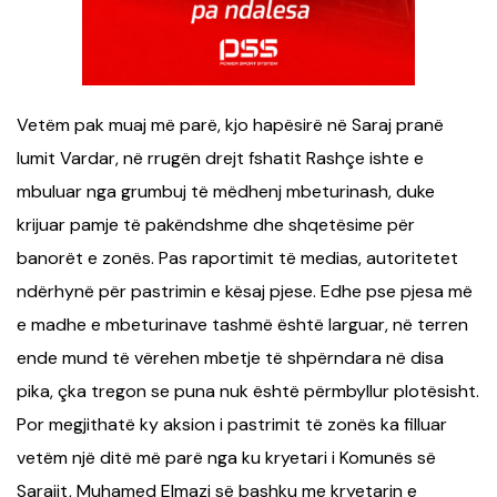
Vetëm pak muaj më parë, kjo hapësirë në Saraj pranë
lumit Vardar, në rrugën drejt fshatit Rashçe ishte e
mbuluar nga grumbuj të mëdhenj mbeturinash, duke
krijuar pamje të pakëndshme dhe shqetësime për
banorët e zonës. Pas raportimit të medias, autoritetet
ndërhynë për pastrimin e kësaj pjese. Edhe pse pjesa më
e madhe e mbeturinave tashmë është larguar, në terren
ende mund të vërehen mbetje të shpërndara në disa
pika, çka tregon se puna nuk është përmbyllur plotësisht.
Por megjithatë ky aksion i pastrimit të zonës ka filluar
vetëm një ditë më parë nga ku kryetari i Komunës së
Sarajit, Muhamed Elmazi së bashku me kryetarin e