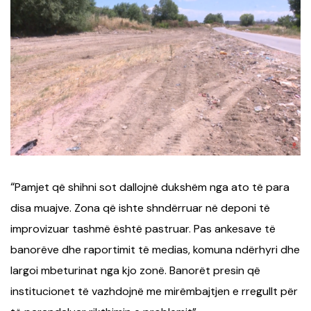
“
Pamjet që shihni sot dallojnë dukshëm nga ato të para
disa muajve. Zona që ishte shndërruar në deponi të
improvizuar tashmë është pastruar. Pas ankesave të
banorëve dhe raportimit të medias, komuna ndërhyri dhe
largoi mbeturinat nga kjo zonë. Banorët presin që
institucionet të vazhdojnë me mirëmbajtjen e rregullt për