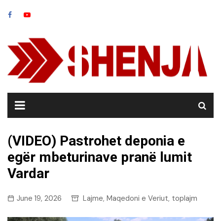
Skip
to
content
(VIDEO) Pastrohet deponia e
egër mbeturinave pranë lumit
Vardar
June 19, 2026
Lajme
Maqedoni e Veriut
toplajm
,
,