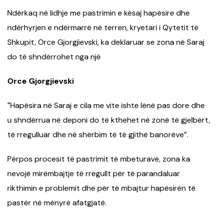
Ndërkaq në lidhje me pastrimin e kësaj hapësire dhe
ndërhyrjen e ndërmarrë në terren, kryetari i Qytetit të
Shkupit, Orce Gjorgjievski, ka deklaruar se zona në Saraj
do të shndërrohet nga një
Orce Gjorgjievski
“
Hapësira në Saraj e cila me vite ishte lënë pas dore dhe
u shndërrua në deponi do të kthehet në zonë të gjelbërt,
të rregulluar dhe në shërbim të të gjithë banorëve”.
Përpos procesit të pastrimit të mbeturave, zona ka
nevojë mirëmbajtje të rregullt për të parandaluar
rikthimin e problemit dhe për të mbajtur hapësirën të
pastër në mënyrë afatgjatë.