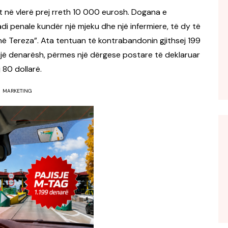
 në vlerë prej rreth 10 000 eurosh. Dogana e
di penale kundër një mjeku dhe një infermiere, të dy të
në Tereza”. Ata tentuan të kontrabandonin gjithsej 199
mijë denarësh, përmes një dërgese postare të deklaruar
 80 dollarë.
MARKETING