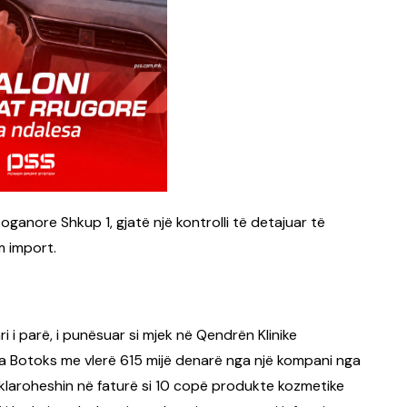
oganore Shkup 1, gjatë një kontrolli të detajuar të
m import.
 i parë, i punësuar si mjek në Qendrën Klinike
ona Botoks me vlerë 615 mijë denarë nga një kompani nga
klaroheshin në faturë si 10 copë produkte kozmetike