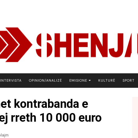
INTERVISTA
OPINION/ANALIZË
EMISIONE
KULTURË
SPORT
ARENA
et kontrabanda e
BOTA NE FOKUS
ej rreth 10 000 euro
EKONOMIKS
EMISION DEBATIV
FJALA
plajm