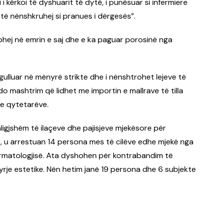
i i kërkoi të dyshuarit të dytë, i punësuar si infermiere
 të nënshkruhej si pranues i dërgesës”.
ohej në emrin e saj dhe e ka paguar porosinë nga
egulluar në mënyrë strikte dhe i nënshtrohet lejeve të
 mashtrim që lidhet me importin e mallrave të tilla
 e qytetarëve.
paligjshëm të ilaçeve dhe pajisjeve mjekësore për
viti, u arrestuan 14 persona mes të cilëve edhe mjekë nga
Dermatologjisë. Ata dyshohen për kontrabandim të
je estetike. Nën hetim janë 19 persona dhe 6 subjekte