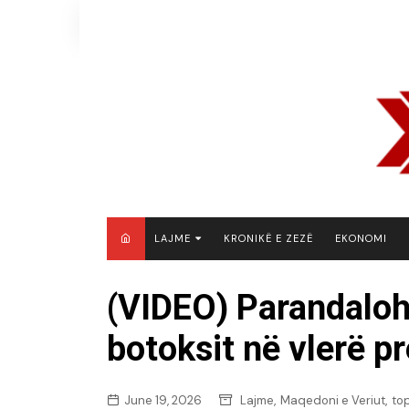
Skip
to
content
LAJME
KRONIKË E ZEZË
EKONOMI
MAQEDONI E VERIUT
(VIDEO) Parandaloh
KOSOVË
botoksit në vlerë pr
SHQIPËRI
RAJON
BOTË
,
,
June 19, 2026
Lajme
Maqedoni e Veriut
to