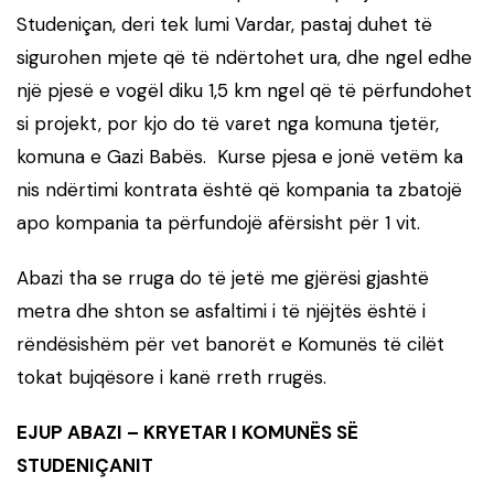
Studeniçan, deri tek lumi Vardar, pastaj duhet të
sigurohen mjete që të ndërtohet ura, dhe ngel edhe
një pjesë e vogël diku 1,5 km ngel që të përfundohet
si projekt, por kjo do të varet nga komuna tjetër,
komuna e Gazi Babës. Kurse pjesa e jonë vetëm ka
nis ndërtimi kontrata është që kompania ta zbatojë
apo kompania ta përfundojë afërsisht për 1 vit.
Abazi tha se rruga do të jetë me gjërësi gjashtë
metra dhe shton se asfaltimi i të njëjtës është i
rëndësishëm për vet banorët e Komunës të cilët
tokat bujqësore i kanë rreth rrugës.
EJUP ABAZI – KRYETAR I KOMUNËS SË
STUDENIÇANIT