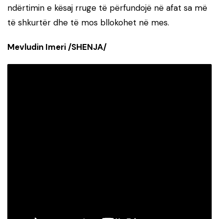
ndërtimin e kësaj rruge të përfundojë në afat sa më
të shkurtër dhe të mos bllokohet në mes.
Mevludin Imeri /SHENJA/