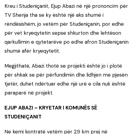
Kreu i Studeniçanit, Ejup Abazi në një prononcim për
TV Shenja tha se ky është një aks shumë i
rëndësishëm, jo vetëm për Studeniçanin, por edhe
për vet kryeqytetin sepse shkurton dhe lehtëson
qarkullimin e qytetarëve po edhe afron Studeniçanin
shumë afër kryeqytetit.
Megjithatë, Abazi thotë se projekti është jo i plotë
për shkak se për përfundimin dhe lidhjen me pjesën
tjetër, duhet ndërtuar edhe një urë e cila nuk është
paraparë në projekt.
EJUP ABAZI – KRYETAR I KOMUNËS SË
STUDENIÇANIT
Ne kemi kontratë vetëm për 2.9 km prej në