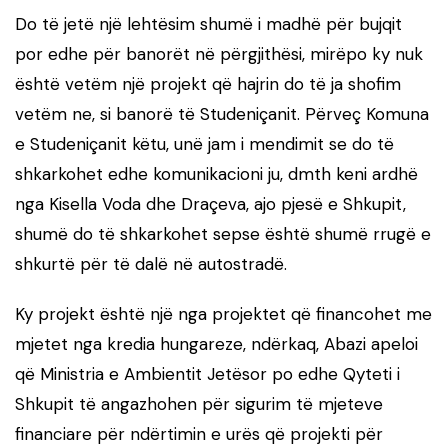
Do të jetë një lehtësim shumë i madhë për bujqit
por edhe për banorët në përgjithësi, mirëpo ky nuk
është vetëm një projekt që hajrin do të ja shofim
vetëm ne, si banorë të Studeniçanit. Përveç Komuna
e Studeniçanit këtu, unë jam i mendimit se do të
shkarkohet edhe komunikacioni ju, dmth keni ardhë
nga Kisella Voda dhe Draçeva, ajo pjesë e Shkupit,
shumë do të shkarkohet sepse është shumë rrugë e
shkurtë për të dalë në autostradë.
Ky projekt është një nga projektet që financohet me
mjetet nga kredia hungareze, ndërkaq, Abazi apeloi
që Ministria e Ambientit Jetësor po edhe Qyteti i
Shkupit të angazhohen për sigurim të mjeteve
financiare për ndërtimin e urës që projekti për