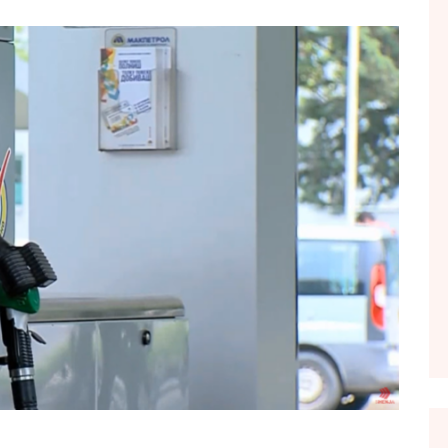
FOL POPULL
GJURMË
INTERVISTA EMISION
KONAKU
KU E KISHIM FJALEN
LIGJERATE FETARE
PARADITE ME NE
PIKËPAMJE
RECETA E DITES
RELAKS
RETRO JAVORE