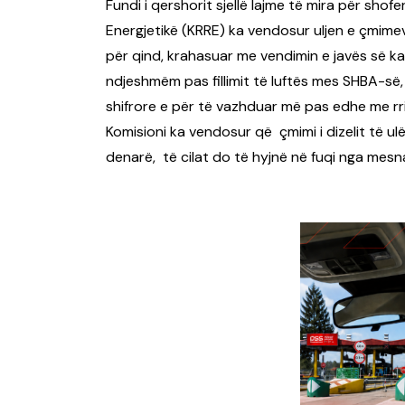
Fundi i qershorit sjellë lajme të mira për shof
Energjetikë (KRRE) ka vendosur uljen e çmimev
për qind, krahasuar me vendimin e javës së ka
ndjeshmëm pas fillimit të luftës mes SHBA-së, I
shifrore e për të vazhduar më pas edhe me rri
Komisioni ka vendosur që çmimi i dizelit të ulë
denarë, të cilat do të hyjnë në fuqi nga mesn