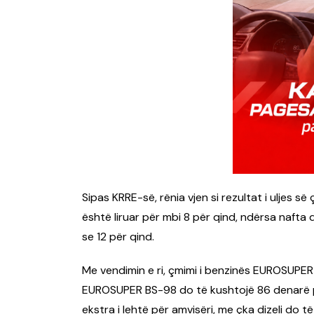
Sipas KRRE-së, rënia vjen si rezultat i uljes 
është liruar për mbi 8 për qind, ndërsa nafta 
se 12 për qind.
Me vendimin e ri, çmimi i benzinës EUROSUPER
EUROSUPER BS-98 do të kushtojë 86 denarë për
ekstra i lehtë për amvisëri, me çka dizeli do të