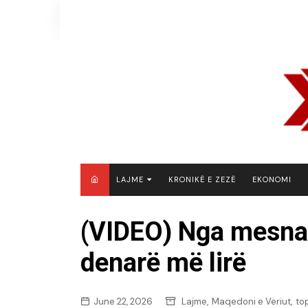
Skip
to
content
LAJME
KRONIKË E ZEZË
EKONOMI
MAQEDONI E VERIUT
(VIDEO) Nga mesnata
KOSOVË
denarë më lirë
SHQIPËRI
RAJON
BOTË
,
,
June 22, 2026
Lajme
Maqedoni e Veriut
to