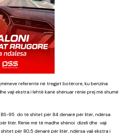
së çmimeve referente në tregjet botërore, ku benzina
dhe vaji ekstra i lehtë kanë shënuar rënie prej më shumë
 BS-95 do të shitet për 84 denarë për litër, ndërsa
 litër. Rënie më të madhe shënoi dizeli dhe vaji
 shitet për 80,5 denarë për litër, ndërsa vaji ekstra i