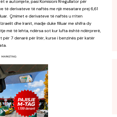
erët e automjete, pasi Komisioni Rregullator për
e të derivateve të naftës me një mesatare prej 6,61
luar. Çmimet e derivateve të naftës u rriten
zraelit dhe Iranit, madje duke filluar me shifra dy
tje më të lehta, ndërsa sot kur lufta është ndërprerë,
t për 7 denarë për litër, kurse i benzinës për katër
ata.
MARKETING