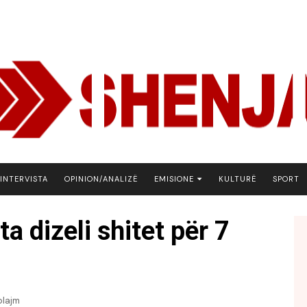
INTERVISTA
OPINION/ANALIZË
EMISIONE
KULTURË
SPORT
ARENA
 dizeli shitet për 7
BOTA NE FOKUS
EKONOMIKS
EMISION DEBATIV
FJALA
plajm