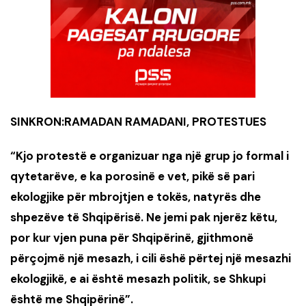
SINKRON:RAMADAN RAMADANI, PROTESTUES
“Kjo protestë e organizuar nga një grup jo formal i
qytetarëve, e ka porosinë e vet, pikë së pari
ekologjike për mbrojtjen e tokës, natyrës dhe
shpezëve të Shqipërisë. Ne jemi pak njerëz këtu,
por kur vjen puna për Shqipërinë, gjithmonë
përçojmë një mesazh, i cili ëshë përtej një mesazhi
ekologjikë, e ai është mesazh politik, se Shkupi
është me Shqipërinë”.