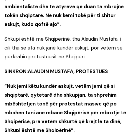
ambientalistë dhe të atyrëve që duan ta mbrojnë
tokën shqiptare. Ne nuk kemi tokë për ti shitur
askujt, kudo qoftë ajo”.
Shkupi është me Shqipërinë, tha Alaudin Mustafa, i
cili tha se ata nuk janë kundër askujt, por vetëm se
përkrahin protestuesit në Shqipëri.
SINKRON:ALAUDIN MUSTAFA, PROTESTUES
“Nuk jemi këtu kundër askujt, vetëm jemi që si
shqiptarë, qytetarë dhe shkupjan, ta shprehim
mbështetjen tonë për protestat masive që po
mbahen tani ane mbanë Shqipërisë për mbrotje të
Shqipërisë, pra vetëm shkurtë që krejt le ta dinë,
Shkupi është me Shqipërinë”.