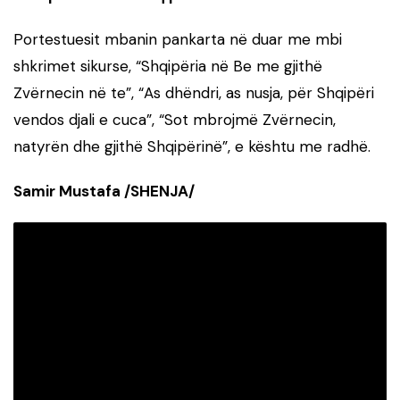
Portestuesit mbanin pankarta në duar me mbi
shkrimet sikurse, “Shqipëria në Be me gjithë
Zvërnecin në te”, “As dhëndri, as nusja, për Shqipëri
vendos djali e cuca”, “Sot mbrojmë Zvërnecin,
natyrën dhe gjithë Shqipërinë”, e kështu me radhë.
Samir Mustafa /SHENJA/