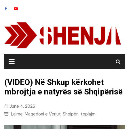
Skip
to
content
(VIDEO) Në Shkup kërkohet
mbrojtja e natyrës së Shqipërisë
June 4, 2026
Lajme
Maqedoni e Veriut
Shqipëri
toplajm
,
,
,