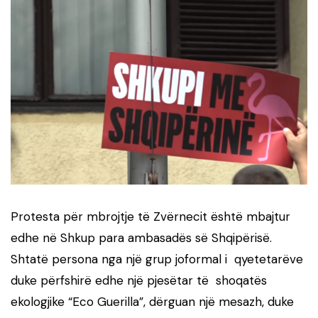
Protesta për mbrojtje të Zvërnecit është mbajtur
edhe në Shkup para ambasadës së Shqipërisë.
Shtatë persona nga një grup joformal i qyetetarëve
duke përfshirë edhe një pjesëtar të shoqatës
ekologjike “Eco Guerilla”, dërguan një mesazh, duke