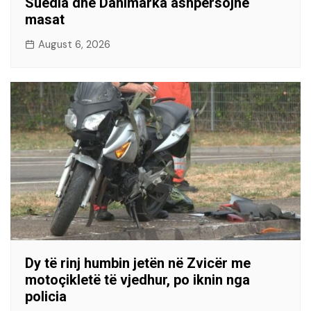
Suedia dhe Danimarka ashpërsojnë
masat
August 6, 2026
Dy të rinj humbin jetën në Zvicër me
motoçikletë të vjedhur, po iknin nga
policia