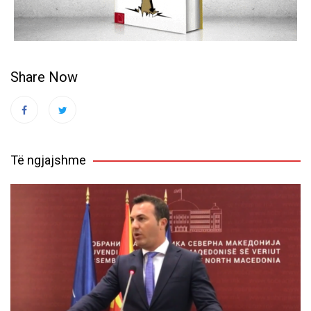
Share Now
Të ngjajshme