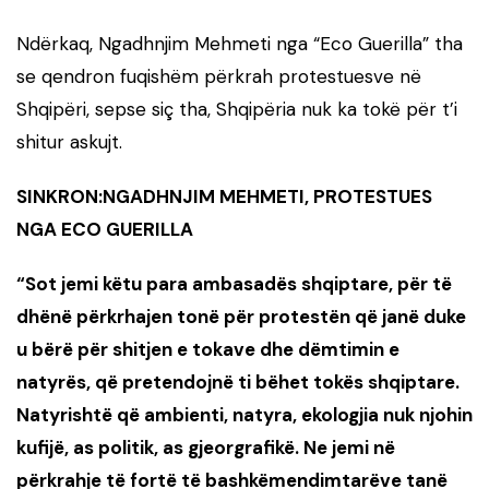
Ndërkaq, Ngadhnjim Mehmeti nga “Eco Guerilla” tha
se qendron fuqishëm përkrah protestuesve në
Shqipëri, sepse siç tha, Shqipëria nuk ka tokë për t’i
shitur askujt.
SINKRON:NGADHNJIM MEHMETI, PROTESTUES
NGA ECO GUERILLA
“Sot jemi këtu para ambasadës shqiptare, për të
dhënë përkrhajen tonë për protestën që janë duke
u bërë për shitjen e tokave dhe dëmtimin e
natyrës, që pretendojnë ti bëhet tokës shqiptare.
Natyrishtë që ambienti, natyra, ekologjia nuk njohin
kufijë, as politik, as gjeorgrafikë. Ne jemi në
përkrahje të fortë të bashkëmendimtarëve tanë