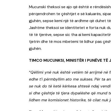
Mucunski theksoi se ajo që është e rëndësis
përqendrohen te çështjet e së kaluarës, sipas 
gjuhën, sepse kemi një të ardhme që duhet të 
Jashtme theksoi se identitetet e forta nuk 
të të tjerëve, sepse sic tha ai kemi kapaciteti
tjetrin dhe të mos mbetemi të lidhur pas çësh
gjuhën.
TIMCO MUCUNKSI, MINISTËR I PUNËVE TË
“
Qëllimi ynë nuk është vetëm të arrijmë në 
edhe t’i përmbyllim ato me sukses. Për ta ar
se nuk do të ketë kërkesa shtesë ndaj vendit
si dhe çështje të tjera dypalëshe që mund të
lidhen me komisionet historike, të cilat nuk