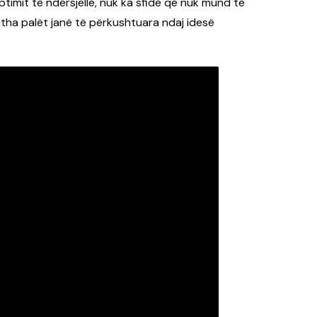
timit të ndërsjellë, nuk ka sfidë që nuk mund të
jitha palët janë të përkushtuara ndaj idesë