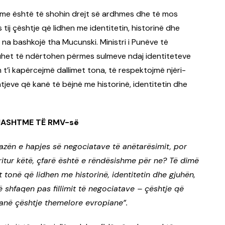
hme është të shohin drejt së ardhmes dhe të mos
tij çështje që lidhen me identitetin, historinë dhe
na bashkojë tha Mucunski. Ministri i Punëve të
duhet të ndërtohen përmes sulmeve ndaj identiteteve
n t’i kapërcejmë dallimet tona, të respektojmë njëri-
tjeve që kanë të bëjnë me historinë, identitetin dhe
 JASHTME TË RMV-së
fazën e hapjes së negociatave të anëtarësimit, por
ritur këtë, çfarë është e rëndësishme për ne? Të dimë
 tonë që lidhen me historinë, identitetin dhe gjuhën,
 shfaqen pas fillimit të negociatave – çështje që
 janë çështje themelore evropiane”.