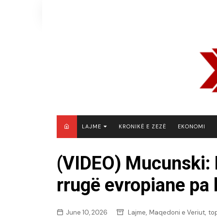
Skip
to
content
LAJME
KRONIKË E ZEZË
EKONOMI
MAQEDONI E VERIUT
(VIDEO) Mucunski:
KOSOVË
rrugë evropiane pa
SHQIPËRI
RAJON
BOTË
,
,
June 10, 2026
Lajme
Maqedoni e Veriut
to