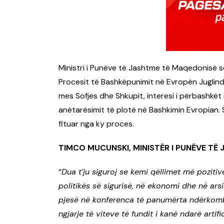
Ministri i Punëve të Jashtme të Maqedonisë së 
Procesit të Bashkëpunimit në Evropën Juglind
mes Sofjes dhe Shkupit, interesi i përbashkët
anëtarësimit të plotë në Bashkimin Evropian.
fituar nga ky proces.
TIMCO MUCUNSKI, MINISTËR I PUNËVE TË
“
Dua t’ju siguroj se kemi qëllimet më pozit
politikës së sigurisë, në ekonomi dhe në arsi
pjesë në konferenca të panumërta ndërkombë
ngjarje të viteve të fundit i kanë ndarë artif