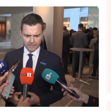
FOL POPULL
GJURMË
INTERVISTA EMISION
KONAKU
KU E KISHIM FJALEN
LIGJERATE FETARE
PARADITE ME NE
PIKËPAMJE
RECETA E DITES
RELAKS
RETRO JAVORE