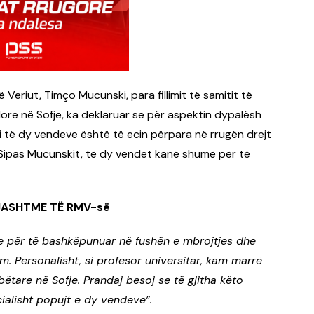
Veriut, Timço Mucunski, para fillimit të samitit të
ore në Sofje, ka deklaruar se për aspektin dypalësh
 i të dy vendeve është të ecin përpara në rrugën drejt
 Sipas Mucunskit, të dy vendet kanë shumë për të
 JASHTME TË RMV-së
ive për të bashkëpunuar në fushën e mbrojtjes dhe
m. Personalisht, si profesor universitar, kam marrë
tare në Sofje. Prandaj besoj se të gjitha këto
icialisht popujt e dy vendeve”.