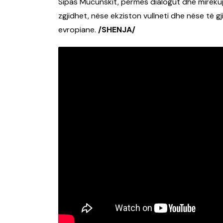
Sipas Mucunskit, përmes dialogut dhe mirëkup
zgjidhet, nëse ekziston vullneti dhe nëse të g
evropiane.
/SHENJA/