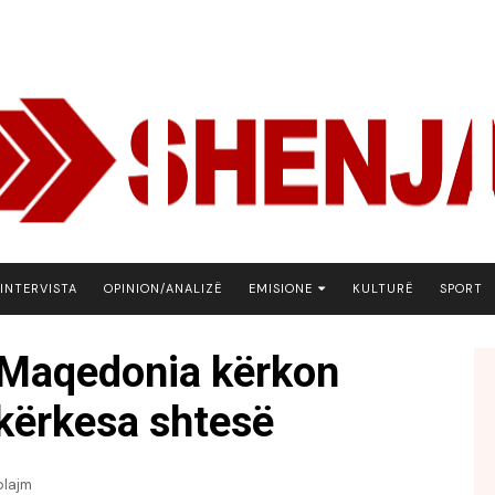
INTERVISTA
OPINION/ANALIZË
EMISIONE
KULTURË
SPORT
ARENA
 Maqedonia kërkon
BOTA NE FOKUS
 kërkesa shtesë
EKONOMIKS
EMISION DEBATIV
FJALA
plajm