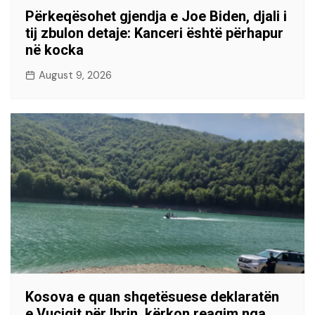
Përkeqësohet gjendja e Joe Biden, djali i
tij zbulon detaje: Kanceri është përhapur
në kocka
August 9, 2026
Kosova e quan shqetësuese deklaratën
e Vuçiqit për Ibrin, kërkon reagim nga