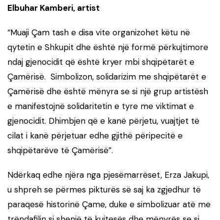
Elbuhar Kamberi, artist
“Muaji Çam tash e disa vite organizohet këtu në
qytetin e Shkupit dhe është një formë përkujtimore
ndaj gjenocidit që është kryer mbi shqipëtarët e
Çamërisë. Simbolizon, solidarizim me shqipëtarët e
Çamërisë dhe është mënyra se si një grup artistësh
e manifestojnë solidaritetin e tyre me viktimat e
gjenocidit. Dhimbjen që e kanë përjetu, vuajtjet të
cilat i kanë përjetuar edhe gjithë përipecitë e
shqipëtarëve të Çamërisë”.
Ndërkaq edhe njëra nga pjesëmarrëset, Erza Jakupi,
u shpreh se përmes pikturës së saj ka zgjedhur të
paraqesë historinë Çame, duke e simbolizuar atë me
trëndafilin si shenjë të kujtesës dhe mënyrës se si