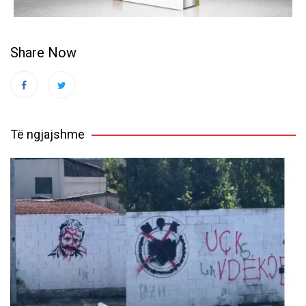
Share Now
Të ngjajshme