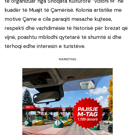
të organizuar nga Shoqata Kulturore “Vizioni M” në
kuadër të Muajit të Çamërisë. Kolonia artistike me
motive Çame e cila paraqiti mesazhe kujtese,
respekti dhe vazhdimësie të historisë për brezat që
vijnë, poashtu mblodhi qytetarë të shumtë si dhe
tërhoqi edhe interesin e turistëve.
MARKETING