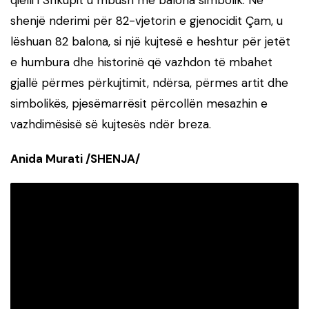
shenjë nderimi për 82-vjetorin e gjenocidit Çam, u
lëshuan 82 balona, si një kujtesë e heshtur për jetët
e humbura dhe historinë që vazhdon të mbahet
gjallë përmes përkujtimit, ndërsa, përmes artit dhe
simbolikës, pjesëmarrësit përcollën mesazhin e
vazhdimësisë së kujtesës ndër breza.
Anida Murati /SHENJA/