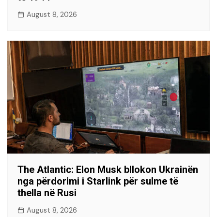
August 8, 2026
The Atlantic: Elon Musk bllokon Ukrainën
nga përdorimi i Starlink për sulme të
thella në Rusi
August 8, 2026