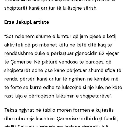
shqiptarët kanë arritur të lulëzojnë sërish.
Erza Jakupi, artiste
“Sot ndjehem shumë e lumtur që jam pjesë e këtij
aktiviteti që po mbahet këtu në këtë ditë kaq të
rëndësishme duke e përkujtuar gjenocidin 82 vjeçar
të Çamërisë. Në pikturë vendosa të paraqes, që
shqipëtarët edhe pse kanë përjetuar shumë sfida të
rënda, përsëri kanë aritur të ngrihen në këmbë më
të fortë se kurrë edhe të lulëzojnë si një lule, në këtë
rast lulja e përfaqëson lulëzimin e shqipëtarëve”.
Teksa ngjyrat në tabllo morën formën e kujtesës
dhe mbrëmja kushtuar Çamërisë erdhi drejt fundit,
qielli i Shkupit u mbush me balona simbolik. Në