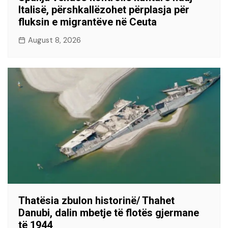
Italisë, përshkallëzohet përplasja për
fluksin e migrantëve në Ceuta
August 8, 2026
Thatësia zbulon historinë/ Thahet
Danubi, dalin mbetje të flotës gjermane
të 1944