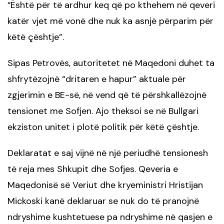
Është për të ardhur keq që po kthehem në qeveri
“
katër vjet më vonë dhe nuk ka asnjë përparim për
këtë çështje”.
Sipas Petrovës, autoritetet në Maqedoni duhet ta
shfrytëzojnë “dritaren e hapur” aktuale për
zgjerimin e BE-së, në vend që të përshkallëzojnë
tensionet me Sofjen. Ajo theksoi se në Bullgari
ekziston unitet i plotë politik për këtë çështje.
Deklaratat e saj vijnë në një periudhë tensionesh
të reja mes Shkupit dhe Sofjes. Qeveria e
Maqedonisë së Veriut dhe kryeministri Hristijan
Mickoski kanë deklaruar se nuk do të pranojnë
ndryshime kushtetuese pa ndryshime në qasjen e