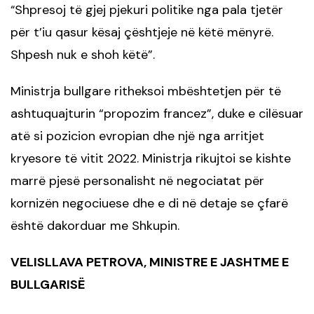
Shpresoj të gjej pjekuri politike nga pala tjetër
“
për t’iu qasur kësaj çështjeje në këtë mënyrë.
Shpesh nuk e shoh këtë”.
Ministrja bullgare ritheksoi mbështetjen për të
ashtuquajturin “propozim francez”, duke e cilësuar
atë si pozicion evropian dhe një nga arritjet
kryesore të vitit 2022. Ministrja rikujtoi se kishte
marrë pjesë personalisht në negociatat për
kornizën negociuese dhe e di në detaje se çfarë
është dakorduar me Shkupin.
VELISLLAVA PETROVA, MINISTRE E JASHTME E
BULLGARISË