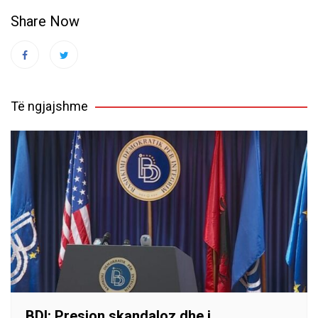
Share Now
Të ngjajshme
BDI: Presion skandaloz dhe i