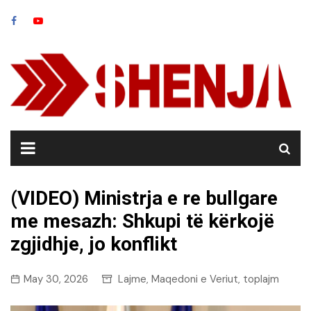
Skip
to
content
(VIDEO) Ministrja e re bullgare
me mesazh: Shkupi të kërkojë
zgjidhje, jo konflikt
May 30, 2026
Lajme
Maqedoni e Veriut
toplajm
,
,